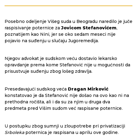
Posebno odeljenje Višeg suda u Beogradu naredilo je juče
raspisivanje poternice za
Jovicom Stefanovićem
,
poznatijem kao Nini, jer se oko sedam meseci nije
pojavio na suđenju u slučaju Jugoremedija.
Njegov advokat je sudskom veću dostavio lekarsko
opravdanje prema kome Stefanović nije u mogućnosti da
prisustvuje suđenju zbog lošeg zdravlja.
Presedavajući sudskog veća
Dragan Mirković
konstatovao je da Stefanović nije došao na ovo kao ni na
prethodna ročišta, ali i da su za njim u druga dva
predmeta pred Višim sudom već raspisane poternice.
U postupku zbog sumnji u zloupotrebe pri privatizaciji
Srboleka
poternica je raspisana u aprilu ove godine.