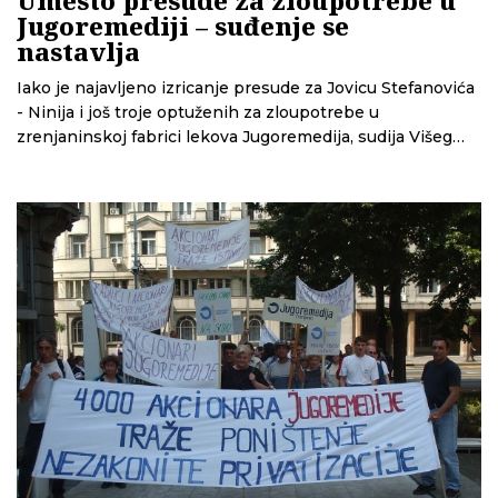
Jugoremediji – suđenje se
nastavlja
Iako je najavljeno izricanje presude za Jovicu Stefanovića
- Ninija i još troje optuženih za zloupotrebe u
zrenjaninskoj fabrici lekova Jugoremedija, sudija Višeg
suda u Beogradu je odlučio da ponovo otvori glavni
pretres i nastavi suđenje. Optuženi su prisustvovali
ročištu