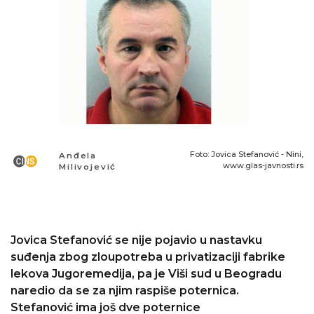
Foto: Jovica Stefanović - Nini,
Anđela
www.glas-javnosti.rs
Milivojević
Jovica Stefanović se nije pojavio u nastavku
suđenja zbog zloupotreba u privatizaciji fabrike
lekova Jugoremedija, pa je Viši sud u Beogradu
naredio da se za njim raspiše poternica.
Stefanović ima još dve poternice