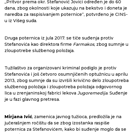
„Pritvor prema okr. Stefanović Jovici određen je do 60
dana, zbog okolnosti koje ukazuju na bekstvo i doneta je
naredba za raspisivanjem poternice“, potvrđeno je CINS-
u iz Višeg suda.
Druga poternica iz jula 2017. se tiče suđenja protiv
Stefanovića kao direktora firme
Farmakos
, zbog sumnje u
zloupotrebe službenog položaja.
Tužilaštvo za organizovani kriminal podiglo je protiv
Stefanovića i još četvoro osumnjičenih optužnicu u aprilu
2013, zbog sumnje da su izvršili krivično delo zloupotreba
službenog položaja i zloupotreba položaja odgovornog
lica u zrenjaninskoj fabrici lekova
Jugoremedija
. Suđenje
je u fazi glavnog pretresa.
Mirjana Ivić
, zamenica javnog tužioca, predložila je na
jučerašnjem ročištu da se zbog izostanka raspiše
poternica za Stefanovićem, kako bi suđenje moglo da se