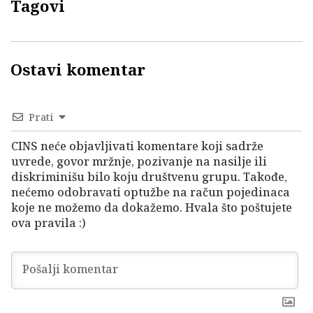
Tagovi
Ostavi komentar
Prati
CINS neće objavljivati komentare koji sadrže
uvrede, govor mržnje, pozivanje na nasilje ili
diskriminišu bilo koju društvenu grupu. Takođe,
nećemo odobravati optužbe na račun pojedinaca
koje ne možemo da dokažemo. Hvala što poštujete
ova pravila :)