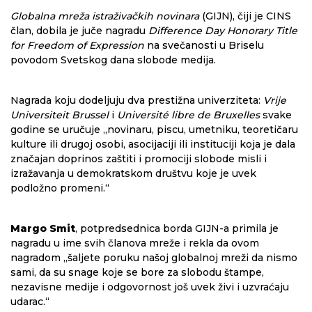
Globalna mreža istraživačkih novinara
(GIJN), čiji je CINS
član, dobila je juče nagradu
Difference Day Honorary Title
for Freedom of Expression
na svečanosti u Briselu
povodom Svetskog dana slobode medija.
Nagrada koju dodeljuju dva prestižna univerziteta:
Vrije
Universiteit Brussel
i
Université libre de Bruxelles
svake
godine se uručuje „novinaru, piscu, umetniku, teoretičaru
kulture ili drugoj osobi, asocijaciji ili instituciji koja je dala
značajan doprinos zaštiti i promociji slobode misli i
izražavanja u demokratskom društvu koje je uvek
podložno promeni.“
Margo Smit
, potpredsednica borda GIJN-a primila je
nagradu u ime svih članova mreže i rekla da ovom
nagradom „šaljete poruku našoj globalnoj mreži da nismo
sami, da su snage koje se bore za slobodu štampe,
nezavisne medije i odgovornost još uvek živi i uzvraćaju
udarac.“