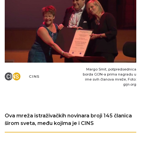
Margo Smit, potpredsednica
borda GIJN-a prima nagradu u
CINS
ime svih članova mreže, Foto:
gijn.org
Ova mreža istraživačkih novinara broji 145 članica
širom sveta, među kojima je i CINS