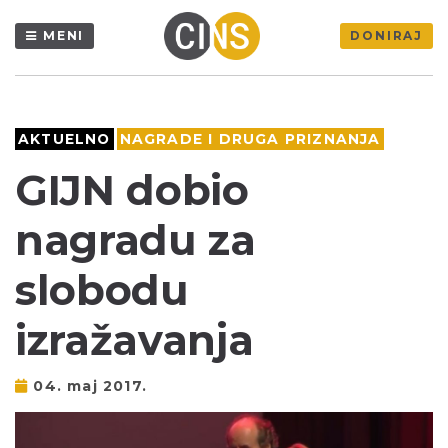
MENI
DONIRAJ
AKTUELNO
NAGRADE I DRUGA PRIZNANJA
GIJN dobio
nagradu za
slobodu
izražavanja
04. maj 2017.