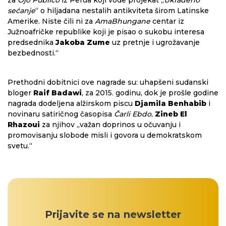
za
Ojo Público
iz Perua koji vode projekat „
Ukradeno
sećanje
“ o hiljadana nestalih antikviteta širom Latinske
Amerike. Niste čili ni za
AmaBhungane
centar iz
Južnoafričke republike koji je pisao o sukobu interesa
predsednika
Jakoba Zume
uz pretnje i ugrožavanje
bezbednosti.“
Prethodni dobitnici ove nagrade su: uhapšeni sudanski
bloger
Raif Badawi
, za 2015. godinu, dok je prošle godine
nagrada dodeljena alžirskom piscu
Djamila Benhabib
i
novinaru satiričnog časopisa
Čarli Ebdo
,
Zineb El
Rhazoui
za njihov „važan doprinos u očuvanju i
promovisanju slobode misli i govora u demokratskom
svetu.“
Prijavite se na newsletter