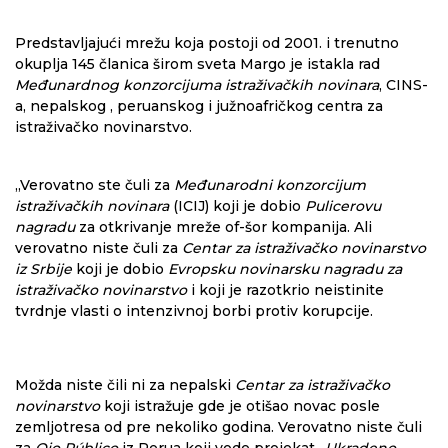
Predstavljajući mrežu koja postoji od 2001. i trenutno
okuplja 145 članica širom sveta Margo je istakla rad
Međunardnog konzorcijuma istraživačkih novinara
, CINS-
a, nepalskog , peruanskog i južnoafričkog centra za
istraživačko novinarstvo.
„Verovatno ste čuli za
Međunarodni konzorcijum
istraživačkih novinara
(ICIJ) koji je dobio
Pulicerovu
nagradu
za otkrivanje mreže of-šor kompanija. Ali
verovatno niste čuli za
Centar za istraživačko novinarstvo
iz Srbije
koji je dobio
Evropsku novinarsku nagradu za
istraživačko novinarstvo
i koji je razotkrio neistinite
tvrdnje vlasti o intenzivnoj borbi protiv korupcije.
Možda niste čili ni za nepalski
Centar za istraživačko
novinarstvo
koji istražuje gde je otišao novac posle
zemljotresa od pre nekoliko godina. Verovatno niste čuli