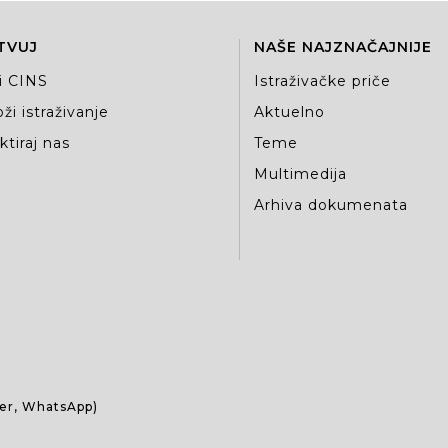
TVUJ
NAŠE NAJZNAČAJNIJE
i CINS
Istraživačke priče
ži istraživanje
Aktuelno
tiraj nas
Teme
Multimedija
Arhiva dokumenata
ber, WhatsApp)