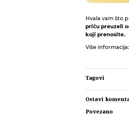
Hvala vam što p
priču preuzeli o
koji prenosite.
Više informacija
Tagovi
Ostavi koment
Povezano