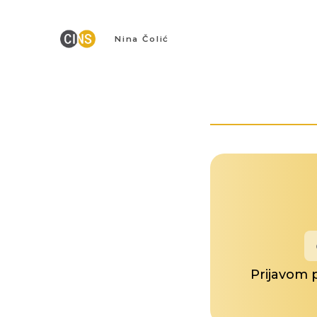
Nina Čolić
Prijavom 