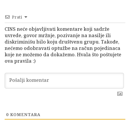
Prati
CINS neće objavljivati komentare koji sadrže
uvrede, govor mržnje, pozivanje na nasilje ili
diskriminišu bilo koju društvenu grupu. Takođe,
nećemo odobravati optužbe na račun pojedinaca
koje ne možemo da dokažemo. Hvala što poštujete
ova pravila :)
0
KOMENTARA