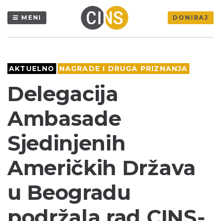
MENI
DONIRAJ
AKTUELNO
NAGRADE I DRUGA PRIZNANJA
Delegacija
Ambasade
Sjedinjenih
Američkih Država
u Beogradu
podržala rad CINS-