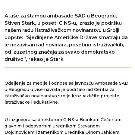
Ataše za štampu ambasade SAD u Beogradu,
Stiven Stark, u poseti CINS-u, izrazio je podršku
našem radu i istraživačkom novinarstvu u Srbiji
uopšte: “Sjedinjene Američke Države smatraju da
je nezavisan rad novinara, posebno istraživačkih,
od izuzetnog značaja za svako demokratsko
društvo”, rekao je Stark
Odeljenje za medije i odnose sa javnošću Ambasade SAD
u Beogradu u više navrata je podržalo rad Centra za
istraživačko novinarstvo srbije kroz različite projekte,
istraživačke i edukativne.
U razgovoru sa direktorom CINS-a Brankom Čečenom,
glavnim i odgovornim urednikom Stevanom
Dojčinovićem i zamenikom urednika Dinom Jahićem,