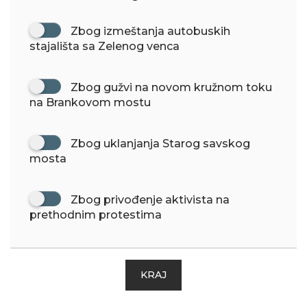
Zbog izmeštanja autobuskih
stajališta sa Zelenog venca
Zbog gužvi na novom kružnom toku
na Brankovom mostu
Zbog uklanjanja Starog savskog
mosta
Zbog privođenje aktivista na
prethodnim protestima
KRAJ