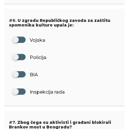
#6.
U zgradu Republičkog zavoda za zaštitu
spomenika kulture upala je:
Vojska
Policija
BIA
Inspekcija rada
#7.
Zbog čega su aktivisti i građani blokirali
Brankov most u Beogradu?