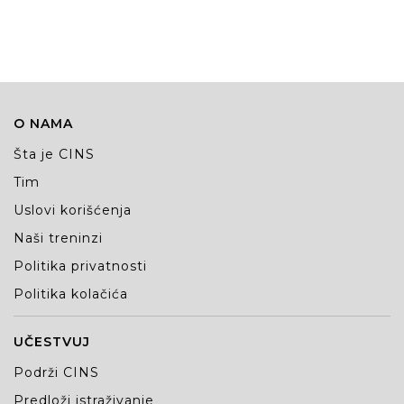
O NAMA
Šta je CINS
Tim
Uslovi korišćenja
Naši treninzi
Politika privatnosti
Politika kolačića
UČESTVUJ
Podrži CINS
Predloži istraživanje