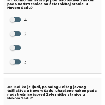
#1.
Koliko ministara je podnelo ostavku nakon
pada nadstrešnice na Železničkoj stanici u
Novom Sadu?
4
2
1
3
#2.
Koliko je ljudi, po nalogu Višeg javnog
tužilaštva u Novom Sadu, uhapšeno nakon pada
nadstrešnice ispred Železničke stanice u
Novom Sadu?