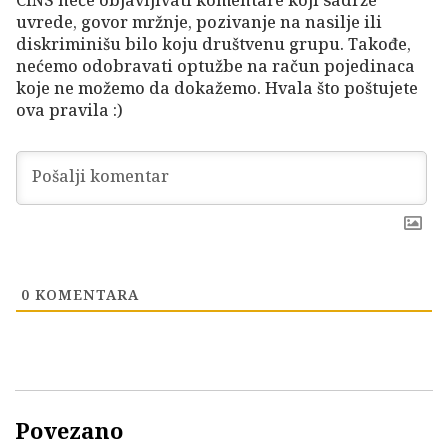
CINS neće objavljivati komentare koji sadrže
uvrede, govor mržnje, pozivanje na nasilje ili
diskriminišu bilo koju društvenu grupu. Takođe,
nećemo odobravati optužbe na račun pojedinaca
koje ne možemo da dokažemo. Hvala što poštujete
ova pravila :)
0
KOMENTARA
Povezano