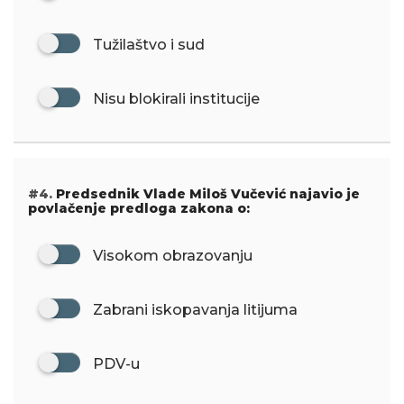
Tužilaštvo i sud
Nisu blokirali institucije
#4.
Predsednik Vlade Miloš Vučević najavio je
povlačenje predloga zakona o:
Visokom obrazovanju
Zabrani iskopavanja litijuma
PDV-u