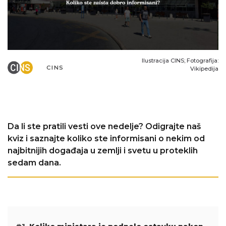
Ilustracija CINS; Fotografija:
CINS
Vikipedija
Da li ste pratili vesti ove nedelje? Odigrajte naš
kviz i saznajte koliko ste informisani o nekim od
najbitnijih događaja u zemlji i svetu u proteklih
sedam dana.