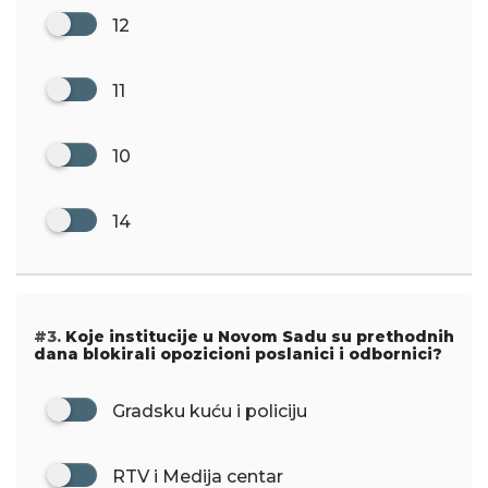
12
11
10
14
#3.
Koje institucije u Novom Sadu su prethodnih
dana blokirali opozicioni poslanici i odbornici?
Gradsku kuću i policiju
RTV i Medija centar