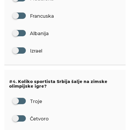
Francuska
Albanija
Izrael
#4.
Koliko sportista Srbija šalje na zimske
olimpijske igre?
Troje
Četvoro