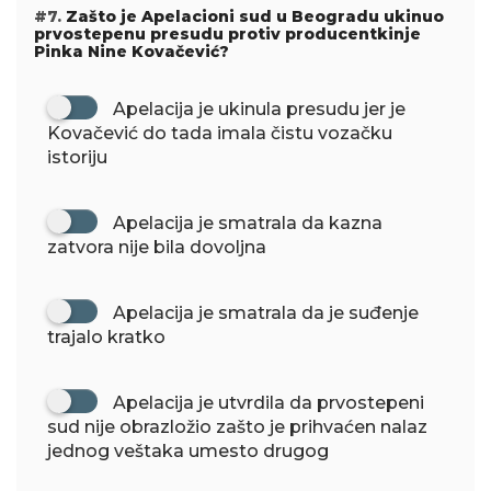
#7.
Zašto je Apelacioni sud u Beogradu ukinuo
prvostepenu presudu protiv producentkinje
Pinka Nine Kovačević?
Apelacija je ukinula presudu jer je
Kovačević do tada imala čistu vozačku
istoriju
Apelacija je smatrala da kazna
zatvora nije bila dovoljna
Apelacija je smatrala da je suđenje
trajalo kratko
Apelacija je utvrdila da prvostepeni
sud nije obrazložio zašto je prihvaćen nalaz
jednog veštaka umesto drugog