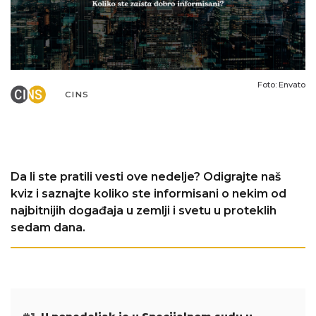
Foto: Envato
CINS
Da li ste pratili vesti ove nedelje? Odigrajte naš
kviz i saznajte koliko ste informisani o nekim od
najbitnijih događaja u zemlji i svetu u proteklih
sedam dana.