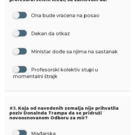
Ona bude vraćena na posao
Dekan da otkaz
Ministar dođe sa njima na sastanak
Profesorski kolektiv stupi u
momentalni štrajk
#3.
Koja od navedenih zemalja nije prihvatila
poziv Donalnda Trampa da se pridruži
novoosnovanom Odboru za mir?
Mađarska