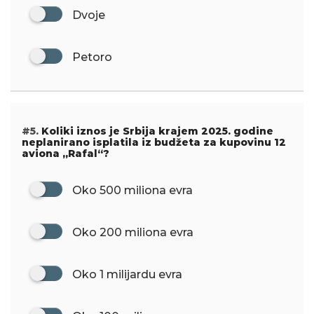
Dvoje
Petoro
#5.
Koliki iznos je Srbija krajem 2025. godine
neplanirano isplatila iz budžeta za kupovinu 12
aviona „Rafal“?
Oko 500 miliona evra
Oko 200 miliona evra
Oko 1 milijardu evra