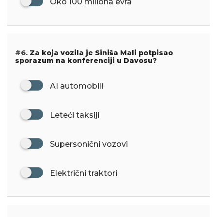
Oko 100 miliona evra
#6.
Za koja vozila je Siniša Mali potpisao
sporazum na konferenciji u Davosu?
AI automobili
Leteći taksiji
Supersonični vozovi
Električni traktori