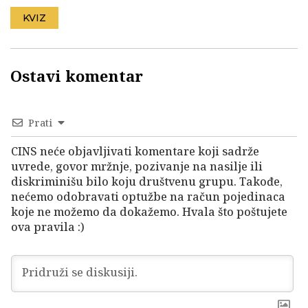
KVIZ
Ostavi komentar
Prati
CINS neće objavljivati komentare koji sadrže
uvrede, govor mržnje, pozivanje na nasilje ili
diskriminišu bilo koju društvenu grupu. Takođe,
nećemo odobravati optužbe na račun pojedinaca
koje ne možemo da dokažemo. Hvala što poštujete
ova pravila :)