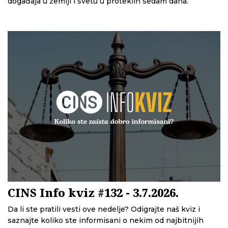
događaja u zemlji i svetu u proteklih sedam dana.
CINS Info kviz #132 - 3.7.2026.
Da li ste pratili vesti ove nedelje? Odigrajte naš kviz i
saznajte koliko ste informisani o nekim od najbitnijih