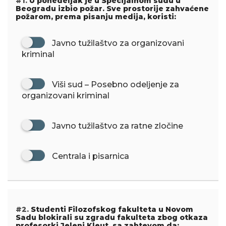
#1.
U ponedeljak je u Specijalnom sudu u
Beogradu izbio požar. Sve prostorije zahvaćene
požarom, prema pisanju medija, koristi:
Javno tužilaštvo za organizovani
kriminal
Viši sud – Posebno odeljenje za
organizovani kriminal
Javno tužilaštvo za ratne zločine
Centrala i pisarnica
#2.
Studenti Filozofskog fakulteta u Novom
Sadu blokirali su zgradu fakulteta zbog otkaza
profesorki Jeleni Kleut, sa zahtevom da: