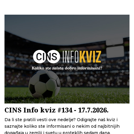
CINS Info kviz #134 - 17.7.2026.
Da li ste pratili vesti ove nedelje? Odigrajte naš kviz i
saznajte koliko ste informisani o nekim od najbitnijih
događaja u zemlji i svetu u proteklih sedam dana.