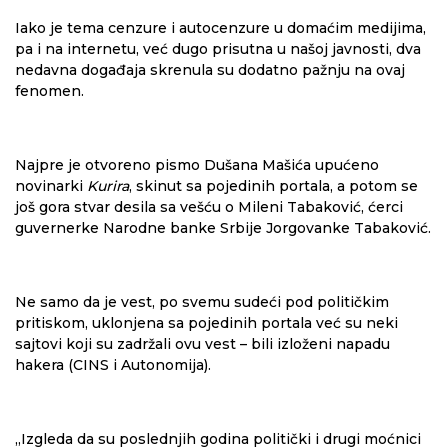
Iako je tema cenzure i autocenzure u domaćim medijima,
pa i na internetu, već dugo prisutna u našoj javnosti, dva
nedavna događaja skrenula su dodatno pažnju na ovaj
fenomen.
Najpre je otvoreno pismo Dušana Mašića upućeno
novinarki
Kurira
, skinut sa pojedinih portala, a potom se
još gora stvar desila sa vešću o Mileni Tabaković, ćerci
guvernerke Narodne banke Srbije Jorgovanke Tabaković.
Ne samo da je vest, po svemu sudeći pod političkim
pritiskom, uklonjena sa pojedinih portala već su neki
sajtovi koji su zadržali ovu vest – bili izloženi napadu
hakera (CINS i Autonomija).
„Izgleda da su poslednjih godina politički i drugi moćnici