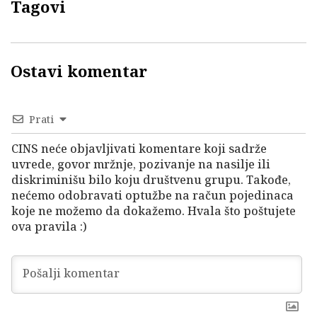
Tagovi
Ostavi komentar
Prati
CINS neće objavljivati komentare koji sadrže
uvrede, govor mržnje, pozivanje na nasilje ili
diskriminišu bilo koju društvenu grupu. Takođe,
nećemo odobravati optužbe na račun pojedinaca
koje ne možemo da dokažemo. Hvala što poštujete
ova pravila :)