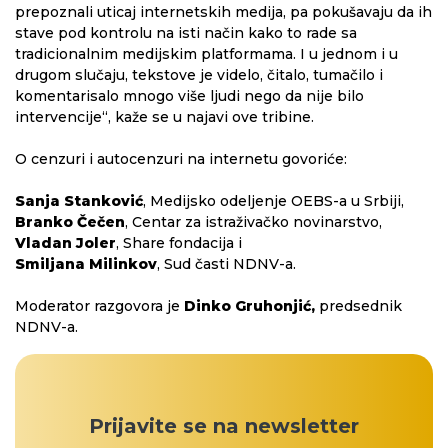
prepoznali uticaj internetskih medija, pa pokušavaju da ih
stave pod kontrolu na isti način kako to rade sa
tradicionalnim medijskim platformama. I u jednom i u
drugom slučaju, tekstove je videlo, čitalo, tumačilo i
komentarisalo mnogo više ljudi nego da nije bilo
intervencije“, kaže se u najavi ove tribine.
O cenzuri i autocenzuri na internetu govoriće:
Sanja Stanković
, Medijsko odeljenje OEBS-a u Srbiji,
Branko Čečen
, Centar za istraživačko novinarstvo,
Vladan Joler
, Share fondacija i
Smiljana Milinkov
, Sud časti NDNV-a.
Moderator razgovora je
Dinko Gruhonjić,
predsednik
NDNV-a.
Prijavite se na newsletter