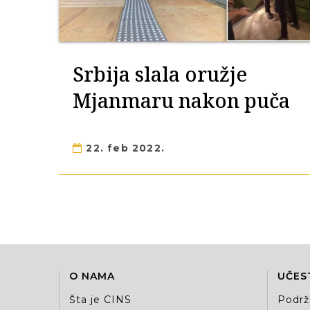
Srbija slala oružje
Mjanmaru nakon puča
22. feb 2022.
O NAMA
UČES
Šta je CINS
Podrž