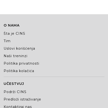
O NAMA
Šta je CINS
Tim
Uslovi korišćenja
Naši treninzi
Politika privatnosti
Politika kolačića
UČESTVUJ
Podrži CINS
Predloži istraživanje
Kontaktiraj nas