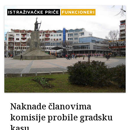
ISTRAŽIVAČKE PRIČE
FUNKCIONERI
Naknade članovima
komisije probile gradsku
kasu