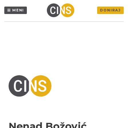
MENI
DONIRAJ
Nenad Božović