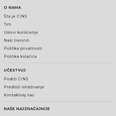
O NAMA
Šta je CINS
Tim
Uslovi korišćenja
Naši treninzi
Politika privatnosti
Politika kolačića
UČESTVUJ
Podrži CINS
Predloži istraživanje
Kontaktiraj nas
NAŠE NAJZNAČAJNIJE