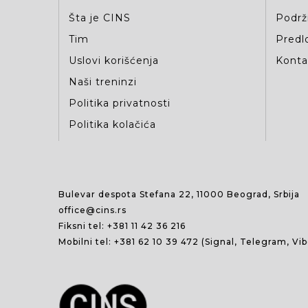
Šta je CINS
Podrž
Tim
Predlo
Uslovi korišćenja
Kontak
Naši treninzi
Politika privatnosti
Politika kolačića
Bulevar despota Stefana 22, 11000 Beograd, Srbija
office@cins.rs
Fiksni tel:
+381 11 42 36 216
Mobilni tel:
+381 62 10 39 472
(Signal, Telegram, Vi