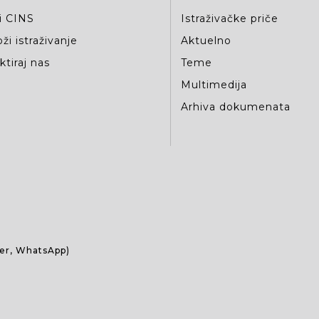
i CINS
Istraživačke priče
ži istraživanje
Aktuelno
tiraj nas
Teme
Multimedija
Arhiva dokumenata
ber, WhatsApp)