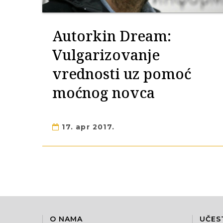
Autorkin Dream:
Vulgarizovanje
vrednosti uz pomoć
moćnog novca
17. apr 2017.
O NAMA
UČES