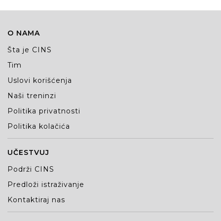
O NAMA
Šta je CINS
Tim
Uslovi korišćenja
Naši treninzi
Politika privatnosti
Politika kolačića
UČESTVUJ
Podrži CINS
Predloži istraživanje
Kontaktiraj nas