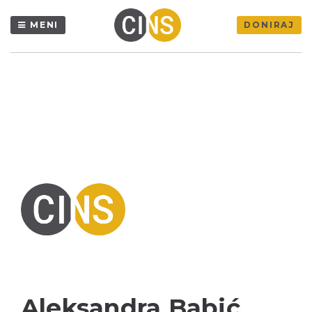
MENI
DONIRAJ
Aleksandra Babić