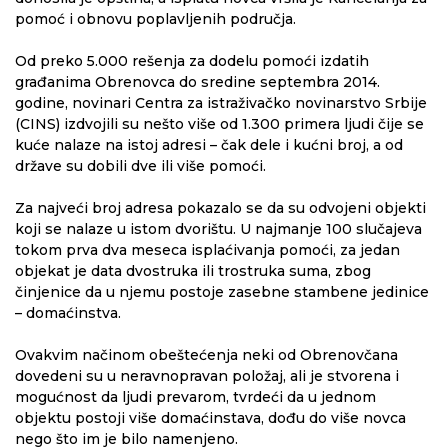
pomoć i obnovu poplavljenih područja.
Od preko 5.000 rešenja za dodelu pomoći izdatih
građanima Obrenovca do sredine septembra 2014.
godine, novinari Centra za istraživačko novinarstvo Srbije
(CINS) izdvojili su nešto više od 1.300 primera ljudi čije se
kuće nalaze na istoj adresi – čak dele i kućni broj, a od
države su dobili dve ili više pomoći.
Za najveći broj adresa pokazalo se da su odvojeni objekti
koji se nalaze u istom dvorištu. U najmanje 100 slučajeva
tokom prva dva meseca isplaćivanja pomoći, za jedan
objekat je data dvostruka ili trostruka suma, zbog
činjenice da u njemu postoje zasebne stambene jedinice
– domaćinstva.
Ovakvim načinom obeštećenja neki od Obrenovčana
dovedeni su u neravnopravan položaj, ali je stvorena i
mogućnost da ljudi prevarom, tvrdeći da u jednom
objektu postoji više domaćinstava, dođu do više novca
nego što im je bilo namenjeno.