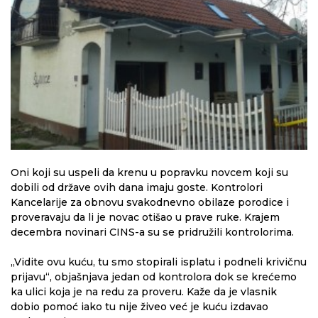
Oni koji su uspeli da krenu u popravku novcem koji su
dobili od države ovih dana imaju goste. Kontrolori
Kancelarije za obnovu svakodnevno obilaze porodice i
proveravaju da li je novac otišao u prave ruke. Krajem
decembra novinari CINS-a su se pridružili kontrolorima.
„Vidite ovu kuću, tu smo stopirali isplatu i podneli krivičnu
prijavu“, objašnjava jedan od kontrolora dok se krećemo
ka ulici koja je na redu za proveru. Kaže da je vlasnik
dobio pomoć iako tu nije živeo već je kuću izdavao