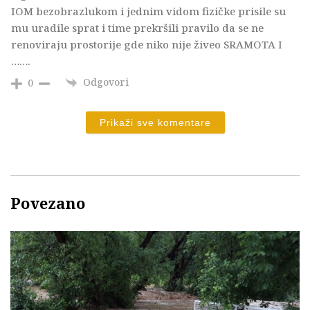
IOM bezobrazlukom i jednim vidom fizičke prisile su
mu uradile sprat i time prekršili pravilo da se ne
renoviraju prostorije gde niko nije živeo SRAMOTA I
…….
Odgovori
0
Prikaži sve komentare
Povezano