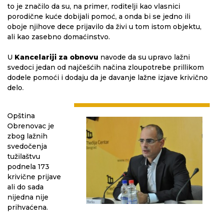
to je značilo da su, na primer, roditelji kao vlasnici
porodične kuće dobijali pomoć, a onda bi se jedno ili
oboje njihove dece prijavilo da živi u tom istom objektu,
ali kao zasebno domaćinstvo.
U
Kancelariji za obnovu
navode da su upravo lažni
svedoci jedan od najčešćih načina zloupotrebe prillikom
dodele pomoći i dodaju da je davanje lažne izjave krivično
delo.
Opština
Obrenovac je
zbog lažnih
svedočenja
tužilaštvu
podnela 173
krivične prijave
ali do sada
nijedna nije
prihvaćena.