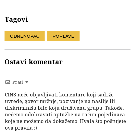
Tagovi
OBRENOVAC
POPLAVE
Ostavi komentar
Prati
CINS neće objavljivati komentare koji sadrže
uvrede, govor mržnje, pozivanje na nasilje ili
diskriminišu bilo koju društvenu grupu. Takođe,
nećemo odobravati optužbe na račun pojedinaca
koje ne možemo da dokažemo. Hvala što poštujete
ova pravila :)