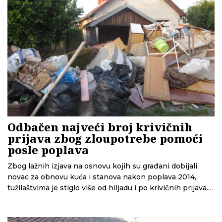
Odbačen najveći broj krivičnih
prijava zbog zloupotrebe pomoći
posle poplava
Zbog lažnih izjava na osnovu kojih su građani dobijali
novac za obnovu kuća i stanova nakon poplava 2014,
tužilaštvima je stiglo više od hiljadu i po krivičnih prijava.
Oko 1.400 je odbačeno, a prijave koje su rešene
oportunitetom ili osuđujućim presudama vratile su u
državnu kasu 34,7 miliona dinara, navodi Kancelarija za