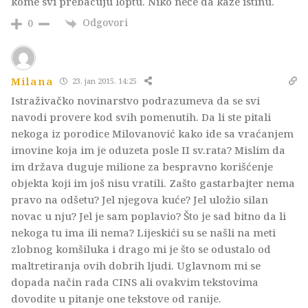
kome svi prebacuju loptu. Niko neće da kaže istinu.
Odgovori
0
Milana
23. jan 2015. 14:25
Istraživačko novinarstvo podrazumeva da se svi
navodi provere kod svih pomenutih. Da li ste pitali
nekoga iz porodice Milovanović kako ide sa vraćanjem
imovine koja im je oduzeta posle II sv.rata? Mislim da
im država duguje milione za bespravno korišćenje
objekta koji im još nisu vratili. Zašto gastarbajter nema
pravo na odšetu? Jel njegova kuće? Jel uložio silan
novac u nju? Jel je sam poplavio? Što je sad bitno da li
nekoga tu ima ili nema? Lijeskići su se našli na meti
zlobnog komšiluka i drago mi je što se odustalo od
maltretiranja ovih dobrih ljudi. Uglavnom mi se
dopada način rada CINS ali ovakvim tekstovima
dovodite u pitanje one tekstove od ranije.