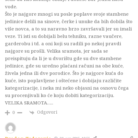
vode.
Što je najgore mnogi su posle poplave svoje stambene
jedinice delili na sinove, čerke i unuke da bih dobila što
više novca, a to su naravno brzo završavali jer su imali
veze. Ti isti su dobijali belu tehniku, razne vaučere,
garderobu i td. a oni koji su radili po nekoj pravdi
najgore su prošli. Velika sramota, jer sada se
preispituju da li je u dvorištu gde su dve stambene
jedinice, gde su uredno plaćani računi na obe kuće,
živela jedna ili dve porodice. Što je najgore kuća do
kuće, isto poplavljene i oštećene i dobijaju različite
kategorizacije, i neka mi neko objasni na osnovu čega
su procenjivali ko će koju dobiti kategorizaciju.
VELIKA SRAMOTA…..
Odgovori
0