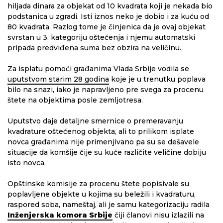
hiljada dinara za objekat od 10 kvadrata koji je nekada bio
podstanica u zgradi. Isti iznos neko je dobio i za kuću od
80 kvadrata. Razlog tome je činjenica da je ovaj objekat
svrstan u 3. kategoriju oštećenja i njemu automatski
pripada predviđena suma bez obzira na veličinu.
Za isplatu pomoći građanima Vlada Srbije vodila se
uputstvom starim 28 godina
koje je u trenutku poplava
bilo na snazi, iako je napravljeno pre svega za procenu
štete na objektima posle zemljotresa.
Uputstvo daje detaljne smernice o premeravanju
kvadrature oštećenog objekta, ali to prilikom isplate
novca građanima nije primenjivano pa su se dešavele
situacije da komšije čije su kuće različite veličine dobiju
isto novca.
Opštinske komisije za procenu štete popisivale su
poplavljene objekte u kojima su beležili i kvadraturu,
raspored soba, nameštaj, ali je samu kategorizaciju radila
Inženjerska komora Srbije
čiji članovi nisu izlazili na