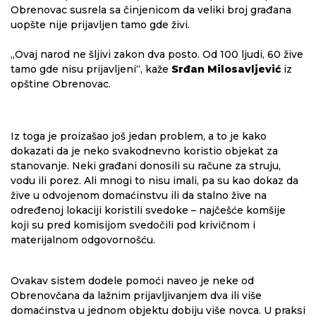
Obrenovac susrela sa činjenicom da veliki broj građana
uopšte nije prijavljen tamo gde živi.
„Ovaj narod ne šljivi zakon dva posto. Od 100 ljudi, 60 žive
tamo gde nisu prijavljeni“, kaže
Srđan Milosavljević
iz
opštine Obrenovac.
Iz toga je proizašao još jedan problem, a to je kako
dokazati da je neko svakodnevno koristio objekat za
stanovanje. Neki građani donosili su račune za struju,
vodu ili porez. Ali mnogi to nisu imali, pa su kao dokaz da
žive u odvojenom domaćinstvu ili da stalno žive na
određenoj lokaciji koristili svedoke – najčešće komšije
koji su pred komisijom svedočili pod krivičnom i
materijalnom odgovornošću.
Ovakav sistem dodele pomoći naveo je neke od
Obrenovčana da lažnim prijavljivanjem dva ili više
domaćinstva u jednom objektu dobiju više novca. U praksi