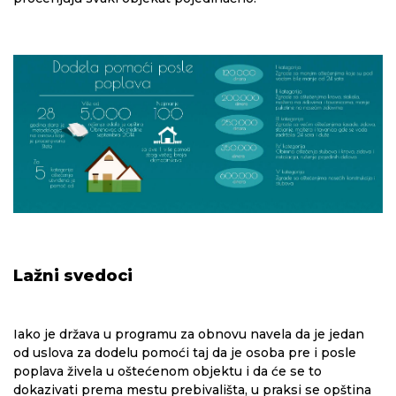
Lažni svedoci
Iako je država u programu za obnovu navela da je jedan
od uslova za dodelu pomoći taj da je osoba pre i posle
poplava živela u oštećenom objektu i da će se to
dokazivati prema mestu prebivališta, u praksi se opština