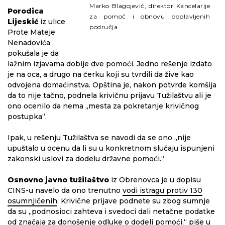
Marko Blagojević, direktor Kancelarije
Porodica
za pomoć i obnovu poplavljenih
Lijeskić
iz ulice
područja
Prote Mateje
Nenadovića
pokušala je da
lažnim izjavama dobije dve pomoći. Jedno rešenje izdato
je na oca, a drugo na ćerku koji su tvrdili da žive kao
odvojena domaćinstva. Opština je, nakon potvrde komšija
da to nije tačno, podnela krivičnu prijavu Tužilaštvu ali je
ono ocenilo da nema „mesta za pokretanje krivičnog
postupka“.
Ipak, u rešenju Tužilaštva se navodi da se ono „nije
upuštalo u ocenu da li su u konkretnom slučaju ispunjeni
zakonski uslovi za dodelu državne pomoći.“
Osnovno javno tužilaštvo
iz Obrenovca je u dopisu
CINS-u navelo da ono trenutno
vodi istragu protiv 130
osumnjičenih
. Krivične prijave podnete su zbog sumnje
da su „podnosioci zahteva i svedoci dali netačne podatke
od značaja za donošenje odluke o dodeli pomoći,“ piše u