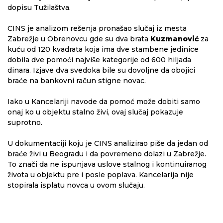
dopisu Tužilaštva.
CINS je analizom rešenja pronašao slučaj iz mesta
Zabrežje u Obrenovcu gde su dva brata
Kuzmanović
za
kuću od 120 kvadrata koja ima dve stambene jedinice
dobila dve pomoći najviše kategorije od 600 hiljada
dinara. Izjave dva svedoka bile su dovoljne da obojici
braće na bankovni račun stigne novac.
Iako u Kancelariji navode da pomoć može dobiti samo
onaj ko u objektu stalno živi, ovaj slučaj pokazuje
suprotno.
U dokumentaciji koju je CINS analizirao piše da jedan od
braće živi u Beogradu i da povremeno dolazi u Zabrežje.
To znači da ne ispunjava uslove stalnog i kontinuiranog
života u objektu pre i posle poplava. Kancelarija nije
stopirala isplatu novca u ovom slučaju.