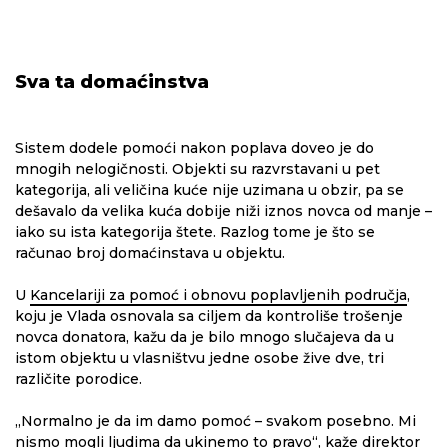
Sva ta domaćinstva
Sistem dodele pomoći nakon poplava doveo je do
mnogih nelogičnosti. Objekti su razvrstavani u pet
kategorija, ali veličina kuće nije uzimana u obzir, pa se
dešavalo da velika kuća dobije niži iznos novca od manje –
iako su ista kategorija štete. Razlog tome je što se
računao broj domaćinstava u objektu.
U
Kancelariji za pomoć i obnovu poplavljenih područja
,
koju je Vlada osnovala sa ciljem da kontroliše trošenje
novca donatora, kažu da je bilo mnogo slučajeva da u
istom objektu u vlasništvu jedne osobe žive dve, tri
različite porodice.
„Normalno je da im damo pomoć – svakom posebno. Mi
nismo mogli ljudima da ukinemo to pravo“, kaže direktor