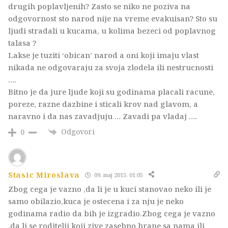
drugih poplavljenih? Zasto se niko ne poziva na
odgovornost sto narod nije na vreme evakuisan? Sto su
ljudi stradali u kucama, u kolima bezeci od poplavnog
talasa ?
Lakse je tuziti ‘obican’ narod a oni koji imaju vlast
nikada ne odgovaraju za svoja zlodela ili nestrucnosti
….
Bitno je da jure ljude koji su godinama placali racune,
poreze, razne dazbine i sticali krov nad glavom, a
naravno i da nas zavadjuju … Zavadi pa vladaj ….
Odgovori
0
Stasic Miroslava
09. maj 2015. 01:05
Zbog cega je vazno ,da li je u kuci stanovao neko ili je
samo obilazio,kuca je ostecena i za nju je neko
godinama radio da bih je izgradio.Zbog cega je vazno
,da li se roditelji koji zive zasebno hrane sa nama ili