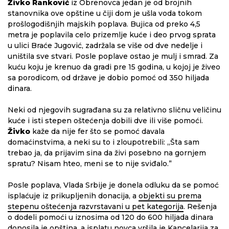
Živko Ranković
iz Obrenovca jedan je od brojnih
stanovnika ove opštine u čiji dom je ušla voda tokom
prošlogodišnjih majskih poplava. Bujica od preko 4,5
metra je poplavila celo prizemlje kuće i deo prvog sprata
u ulici Braće Jugović, zadržala se više od dve nedelje i
uništila sve stvari. Posle poplave ostao je mulj i smrad. Za
kuću koju je krenuo da gradi pre 15 godina, u kojoj je živeo
sa porodicom, od države je dobio pomoć od 350 hiljada
dinara.
Neki od njegovih sugrađana su za relativno sličnu veličinu
kuće i isti stepen oštećenja dobili dve ili više pomoći.
Živko
kaže da nije fer što se pomoć davala
domaćinstvima, a neki su to i zloupotrebili: „Šta sam
trebao ja, da prijavim sina da živi posebno na gornjem
spratu? Nisam hteo, meni se to nije sviđalo.”
Posle poplava, Vlada Srbije je donela odluku da se pomoć
isplaćuje iz prikupljenih donacija, a
objekti su prema
stepenu oštećenja razvrstavani u pet kategorija
. Rešenja
o dodeli pomoći u iznosima od 120 do 600 hiljada dinara
donosila je opština, a isplatu novca vršila je Kancelarija za