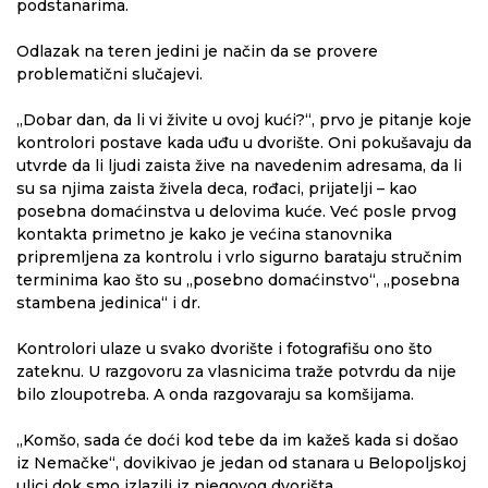
podstanarima.
Odlazak na teren jedini je način da se provere
problematični slučajevi.
„Dobar dan, da li vi živite u ovoj kući?“, prvo je pitanje koje
kontrolori postave kada uđu u dvorište. Oni pokušavaju da
utvrde da li ljudi zaista žive na navedenim adresama, da li
su sa njima zaista živela deca, rođaci, prijatelji – kao
posebna domaćinstva u delovima kuće. Već posle prvog
kontakta primetno je kako je većina stanovnika
pripremljena za kontrolu i vrlo sigurno barataju stručnim
terminima kao što su „posebno domaćinstvo“, „posebna
stambena jedinica“ i dr.
Kontrolori ulaze u svako dvorište i fotografišu ono što
zateknu. U razgovoru za vlasnicima traže potvrdu da nije
bilo zloupotreba. A onda razgovaraju sa komšijama.
„Komšo, sada će doći kod tebe da im kažeš kada si došao
iz Nemačke“, dovikivao je jedan od stanara u Belopoljskoj
ulici dok smo izlazili iz njegovog dvorišta.