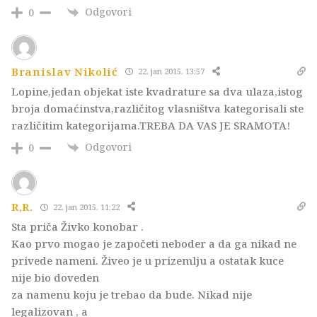
Odgovori
0
Branislav Nikolić
22. jan 2015. 13:57
Lopine,jedan objekat iste kvadrature sa dva ulaza,istog
broja domaćinstva,različitog vlasništva kategorisali ste
različitim kategorijama.TREBA DA VAS JE SRAMOTA!
Odgovori
0
R,R.
22. jan 2015. 11:22
Sta priča Živko konobar .
Kao prvo mogao je započeti neboder a da ga nikad ne
privede nameni. Živeo je u prizemlju a ostatak kuce
nije bio doveden
za namenu koju je trebao da bude. Nikad nije
legalizovan , a