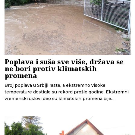
Poplava i suša sve više, država se
ne bori protiv klimatskih
promena
Broj poplava u Srbiji raste, a ekstremno visoke
temperature dostigle su rekord prošle godine. Ekstremni
vremenski uslovi deo su klimatskih promena čije
pogoršanje nas tek očekuje, najavljuju sagovornici CINS-
a. Srbija uveliko kasni sa usvajanjem ključnih propisa koji
treba da pomognu u borbi protiv klimatskih promena, a
Evropska unija ocenjuje da nema političke volje da se
hitno reaguje.