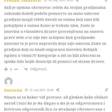
Prodan Todorovic
30. sep 2015. 10:55
dali je opstina obrenovac zelela da svojim gradjanima
zakonski dodeli podelu pomoci to su samo osteceni
gradjani mogli videti davali su onima koji nisu bili
potopljeni a onima kome je trebalo nisu. Zasto je
imovina u vlasnistvu drzave procenjivana na osnovu
prave stete a to nije isto ucinjeno kod gradjanske
imovine to je prva nepravda koja nije ustavna.Zasto su
gradjani koji su imali osiguranu imovinu dobijali
isplatu u visini IV kategorije a isti su bili izbaceni sa
spiska bilo kojih donacija ili pomoci od strane drzave.
Odgovori
0
Snezana
15. maj 2015. 20:44
Nisam ni za kakav vid prevare, ali gledam kako obilaze
narod i tuze ko je sta slagao a sta je sa odgovornoscu i
krivicom odgovornih lica za stradanje Obrenovcana i