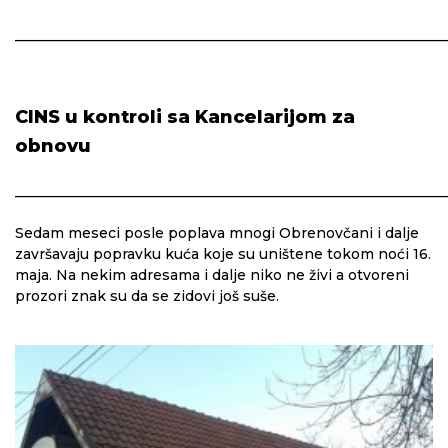
_____________________________________________________________
CINS u kontroli sa Kancelarijom za
obnovu
_____________________________________________________________
Sedam meseci posle poplava mnogi Obrenovčani i dalje
završavaju popravku kuća koje su uništene tokom noći 16.
maja. Na nekim adresama i dalje niko ne živi a otvoreni
prozori znak su da se zidovi još suše.