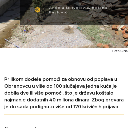
Anđela Milivojević
,
Bojana
Pavlović
Foto CINS
Prilikom dodele pomoći za obnovu od poplava u
Obrenovcu u više od 100 slučajeva jedna kuća je
dobila dve ili više pomoći, što je državu koštalo
najmanje dodatnih 40 miliona dinara. Zbog prevara
je do sada podignuto više od 170 krivičnih prijava