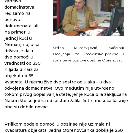
zapravo
domaćinstava
reč samo na
osnovu
dokumenata, ali
na primer, u
jednoj kući u
Nemanjinoj ulici
Srđan Milosavljević, načelnik
država je dala
Odeljenja za imovinsko-pravne i
dve pomoći u
stambene poslove opštine Obrenovac
vrednosti od 350
hiljada dinara za
objekat od 65
kvadrata. U njemu žive dve sestre od ujaka – u dva
odvojena domaćinstva. Ovo međutim nije utvrđeno
tokom prvog popisivanja štete, jer je kuća bila zaključana.
Nakon što se jedna od sestara žalila, četiri meseca kasnije
obe su dobile novac.
Prilikom dodele pomoći u obzir se nije uzimala ni
kvadratura objekata. Jedna Obrenovčanka dobila je 250