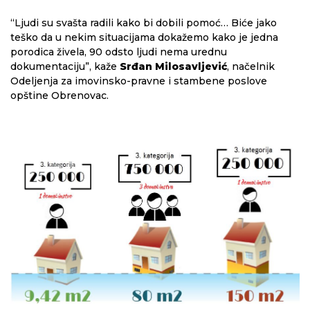
“Ljudi su svašta radili kako bi dobili pomoć… Biće jako
teško da u nekim situacijama dokažemo kako je jedna
porodica živela, 90 odsto ljudi nema urednu
dokumentaciju”, kaže
Srđan Milosavljević
, načelnik
Odeljenja za imovinsko-pravne i stambene poslove
opštine Obrenovac.