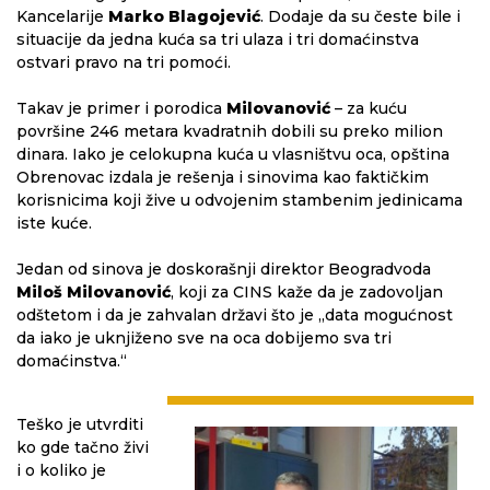
Kancelarije
Marko Blagojević
. Dodaje da su česte bile i
situacije da jedna kuća sa tri ulaza i tri domaćinstva
ostvari pravo na tri pomoći.
Takav je primer i porodica
Milovanović
– za kuću
površine 246 metara kvadratnih dobili su preko milion
dinara. Iako je celokupna kuća u vlasništvu oca, opština
Obrenovac izdala je rešenja i sinovima kao faktičkim
korisnicima koji žive u odvojenim stambenim jedinicama
iste kuće.
Jedan od sinova je doskorašnji direktor Beogradvoda
Miloš Milovanović
, koji za CINS kaže da je zadovoljan
odštetom i da je zahvalan državi što je „data mogućnost
da iako je uknjiženo sve na oca dobijemo sva tri
domaćinstva.“
Teško je utvrditi
ko gde tačno živi
i o koliko je