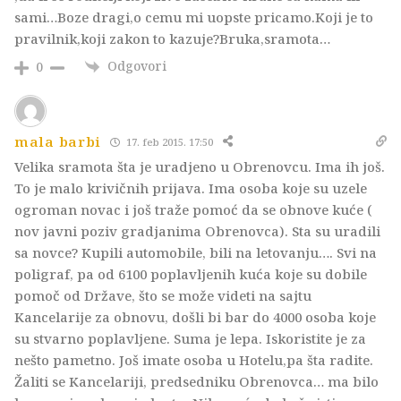
sami…Boze dragi,o cemu mi uopste pricamo.Koji je to
pravilnik,koji zakon to kazuje?Bruka,sramota…
Odgovori
0
mala barbi
17. feb 2015. 17:50
Velika sramota šta je uradjeno u Obrenovcu. Ima ih još.
To je malo krivičnih prijava. Ima osoba koje su uzele
ogroman novac i još traže pomoć da se obnove kuće (
nov javni poziv gradjanima Obrenovca). Sta su uradili
sa novce? Kupili automobile, bili na letovanju…. Svi na
poligraf, pa od 6100 poplavljenih kuća koje su dobile
pomoč od Države, što se može videti na sajtu
Kancelarije za obnovu, došli bi bar do 4000 osoba koje
su stvarno poplavljene. Suma je lepa. Iskoristite je za
nešto pametno. Još imate osoba u Hotelu,pa šta radite.
Žaliti se Kancelariji, predsedniku Obrenovca… ma bilo