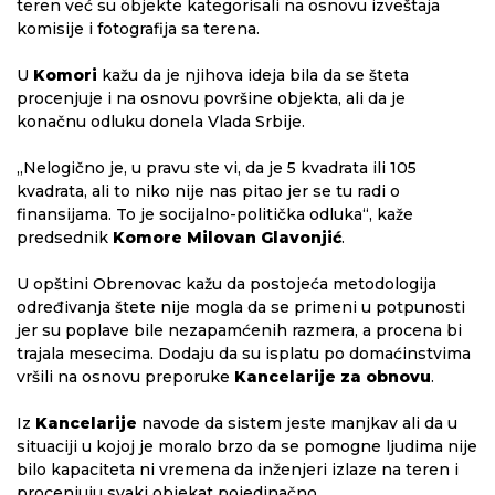
teren već su objekte kategorisali na osnovu izveštaja
komisije i fotografija sa terena.
U
Komori
kažu da je njihova ideja bila da se šteta
procenjuje i na osnovu površine objekta, ali da je
konačnu odluku donela Vlada Srbije.
„Nelogično je, u pravu ste vi, da je 5 kvadrata ili 105
kvadrata, ali to niko nije nas pitao jer se tu radi o
finansijama. To je socijalno-politička odluka“, kaže
predsednik
Komore
Milovan Glavonjić
.
U opštini Obrenovac kažu da postojeća metodologija
određivanja štete nije mogla da se primeni u potpunosti
jer su poplave bile nezapamćenih razmera, a procena bi
trajala mesecima. Dodaju da su isplatu po domaćinstvima
vršili na osnovu preporuke
Kancelarije za obnovu
.
Iz
Kancelarije
navode da sistem jeste manjkav ali da u
situaciji u kojoj je moralo brzo da se pomogne ljudima nije
bilo kapaciteta ni vremena da inženjeri izlaze na teren i
procenjuju svaki objekat pojedinačno.