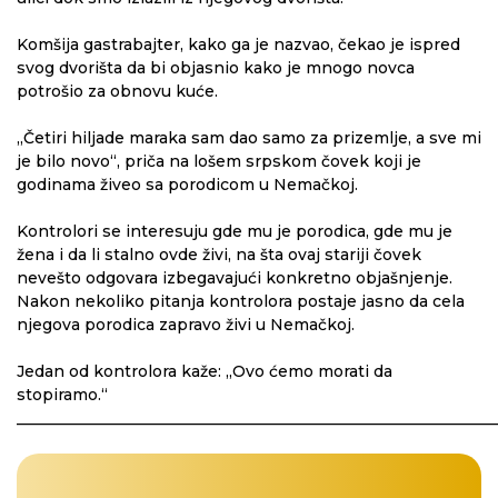
Komšija gastrabajter, kako ga je nazvao, čekao je ispred
svog dvorišta da bi objasnio kako je mnogo novca
potrošio za obnovu kuće.
„Četiri hiljade maraka sam dao samo za prizemlje, a sve mi
je bilo novo“, priča na lošem srpskom čovek koji je
godinama živeo sa porodicom u Nemačkoj.
Kontrolori se interesuju gde mu je porodica, gde mu je
žena i da li stalno ovde živi, na šta ovaj stariji čovek
nevešto odgovara izbegavajući konkretno objašnjenje.
Nakon nekoliko pitanja kontrolora postaje jasno da cela
njegova porodica zapravo živi u Nemačkoj.
Jedan od kontrolora kaže: „Ovo ćemo morati da
stopiramo.“
_____________________________________________________________