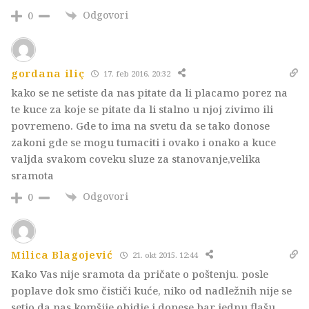
Odgovori
0
gordana iliç
17. feb 2016. 20:32
kako se ne setiste da nas pitate da li placamo porez na
te kuce za koje se pitate da li stalno u njoj zivimo ili
povremeno. Gde to ima na svetu da se tako donose
zakoni gde se mogu tumaciti i ovako i onako a kuce
valjda svakom coveku sluze za stanovanje,velika
sramota
Odgovori
0
Milica Blagojević
21. okt 2015. 12:44
Kako Vas nije sramota da pričate o poštenju. posle
poplave dok smo čističi kuće, niko od nadležnih nije se
setio da nas komšije obidje i donese bar jednu flašu