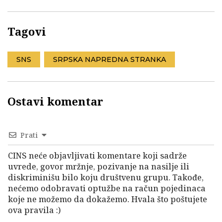
Tagovi
SNS
SRPSKA NAPREDNA STRANKA
Ostavi komentar
Prati
CINS neće objavljivati komentare koji sadrže
uvrede, govor mržnje, pozivanje na nasilje ili
diskriminišu bilo koju društvenu grupu. Takođe,
nećemo odobravati optužbe na račun pojedinaca
koje ne možemo da dokažemo. Hvala što poštujete
ova pravila :)