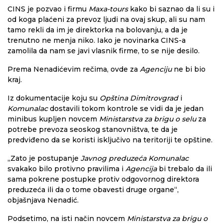
CINS je pozvao i firmu
Maxa-tours
kako bi saznao da li su i
od koga plaćeni za prevoz ljudi na ovaj skup, ali su nam
tamo rekli da im je direktorka na bolovanju, a da je
trenutno ne menja niko. Iako je novinarka CINS-a
zamolila da nam se javi vlasnik firme, to se nije desilo.
Prema Nenadićevim rečima, ovde za
Agenciju
ne bi bio
kraj.
Iz dokumentacije koju su
Opština Dimitrovgrad
i
Komunalac
dostavili tokom kontrole se vidi da je jedan
minibus kupljen novcem
Ministarstva za brigu o selu
za
potrebe prevoza seoskog stanovništva, te da je
predviđeno da se koristi isključivo na teritoriji te opštine.
„Zato je postupanje
Javnog preduzeća Komunalac
svakako bilo protivno pravilima i
Agencija
bi trebalo da ili
sama pokrene postupke protiv odgovornog direktora
preduzeća ili da o tome obavesti druge organe“,
objašnjava Nenadić.
Podsetimo, na isti način novcem
Ministarstva za brigu o