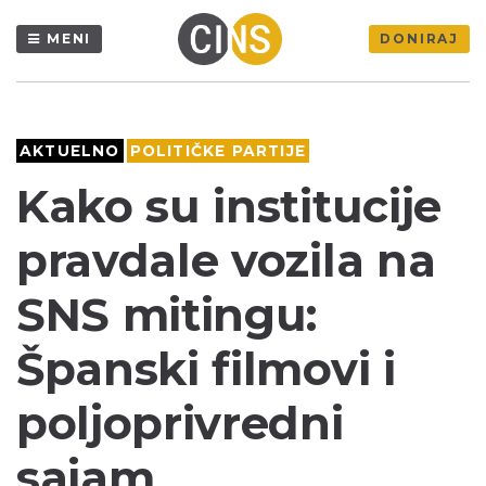
MENI
DONIRAJ
AKTUELNO
POLITIČKE PARTIJE
Kako su institucije
pravdale vozila na
SNS mitingu:
Španski filmovi i
poljoprivredni
sajam