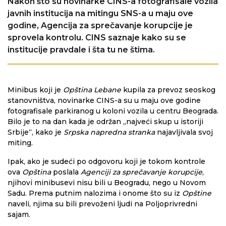
Nakon što su novinarke CINS-a fotografisale vozila
javnih institucija na mitingu SNS-a u maju ove
godine, Agencija za sprečavanje korupcije je
sprovela kontrolu. CINS saznaje kako su se
institucije pravdale i šta tu ne štima.
Minibus koji je
Opština Lebane
kupila za prevoz seoskog
stanovništva, novinarke CINS-a su u maju ove godine
fotografisale parkiranog u koloni vozila u centru Beograda.
Bilo je to na dan kada je održan „najveći skup u istoriji
Srbije“, kako je
Srpska napredna stranka
najavljivala svoj
miting.
Ipak, ako je sudeći po odgovoru koji je tokom kontrole
ova
Opština
poslala
Agenciji za sprečavanje korupcije
,
njihovi minibusevi nisu bili u Beogradu, nego u Novom
Sadu. Prema putnim nalozima i onome što su iz
Opštine
naveli, njima su bili prevoženi ljudi na Poljoprivredni
sajam.