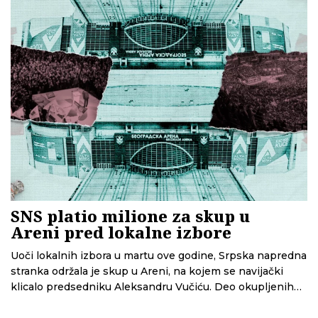
vlasti.
SNS platio milione za skup u
Areni pred lokalne izbore
Uoči lokalnih izbora u martu ove godine, Srpska napredna
stranka održala je skup u Areni, na kojem se navijački
klicalo predsedniku Aleksandru Vučiću. Deo okupljenih
je, kako su pokazali novinari N1, bio plaćen kešom za