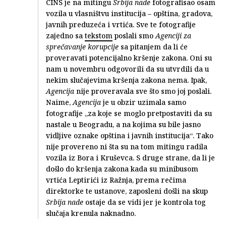
CINS je na mitingu
Srbija nade
fotografisao osam
vozila u vlasništvu institucija – opština, gradova,
javnih preduzeća i vrtića. Sve te fotografije
zajedno sa
tekstom
poslali smo
Agenciji za
sprečavanje korupcije
sa pitanjem da li će
proveravati potencijalno kršenje zakona. Oni su
nam u novembru odgovorili da su utvrdili da u
nekim slučajevima kršenja zakona nema. Ipak,
Agencija
nije proveravala sve što smo joj poslali.
Naime,
Agencija
je u obzir uzimala samo
fotografije „za koje se moglo pretpostaviti da su
nastale u Beogradu, a na kojima su bile jasno
vidljive oznake opština i javnih institucija“. Tako
nije provereno ni šta su na tom mitingu radila
vozila iz Bora i Kruševca. S druge strane, da li je
došlo do kršenja zakona kada su minibusom
vrtića Leptirići iz Ražnja, prema rečima
direktorke te ustanove, zaposleni došli na skup
Srbija nade
ostaje da se vidi jer je kontrola tog
slučaja krenula naknadno.