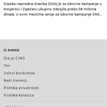
Srpska napredna stranka (SNS) je za izborne kampanje u
Kosjeriću i Zaječaru ukupno izdvojila preko 58 miliona
dinara. U ovim mestima ranije za izborne kampanje SNS
nije trošio više od 2 i po miliona dinara, pokazuje analiza
CINS-a.
O NAMA
Šta je CINS
Tim
Uslovi korišćenja
Naši treninzi
Politika privatnosti
Politika kolačića