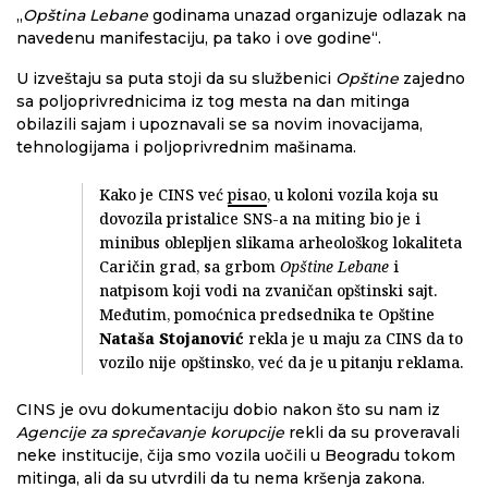
„
Opština Lebane
godinama unazad organizuje odlazak na
navedenu manifestaciju, pa tako i ove godine“.
U izveštaju sa puta stoji da su službenici
Opštine
zajedno
sa poljoprivrednicima iz tog mesta na dan mitinga
obilazili sajam i upoznavali se sa novim inovacijama,
tehnologijama i poljoprivrednim mašinama.
Kako je CINS već
pisao
, u koloni vozila koja su
dovozila pristalice SNS-a na miting bio je i
minibus oblepljen slikama arheološkog lokaliteta
Caričin grad, sa grbom
Opštine Lebane
i
natpisom koji vodi na zvaničan opštinski sajt.
Međutim, pomoćnica predsednika te Opštine
Nataša Stojanović
rekla je u maju za CINS da to
vozilo nije opštinsko, već da je u pitanju reklama.
CINS je ovu dokumentaciju dobio nakon što su nam iz
Agencije za sprečavanje korupcije
rekli da su proveravali
neke institucije, čija smo vozila uočili u Beogradu tokom
mitinga, ali da su utvrdili da tu nema kršenja zakona.