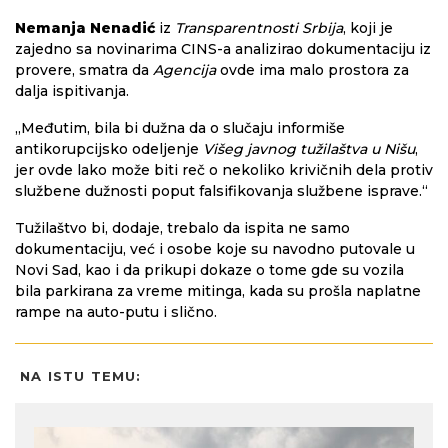
Nemanja Nenadić
iz
Transparentnosti Srbija
, koji je
zajedno sa novinarima CINS-a analizirao dokumentaciju iz
provere, smatra da
Agencija
ovde ima malo prostora za
dalja ispitivanja.
„Međutim, bila bi dužna da o slučaju informiše
antikorupcijsko odeljenje
Višeg javnog tužilaštva u Nišu
,
jer ovde lako može biti reč o nekoliko krivičnih dela protiv
službene dužnosti poput falsifikovanja službene isprave.“
Tužilaštvo bi, dodaje, trebalo da ispita ne samo
dokumentaciju, već i osobe koje su navodno putovale u
Novi Sad, kao i da prikupi dokaze o tome gde su vozila
bila parkirana za vreme mitinga, kada su prošla naplatne
rampe na auto-putu i slično.
NA ISTU TEMU: