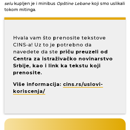
selu
kupljen je i minibus
Opštine Lebane
koji smo uslikali
tokom mitinga.
Hvala vam što prenosite tekstove
CINS-a! Uz to je potrebno da
navedete da ste
priču preuzeli od
Centra za istraživačko novinarstvo
Srbije, kao i link ka tekstu koji
prenosite.
Više informacija:
cins.rs/uslovi-
koriscenja/