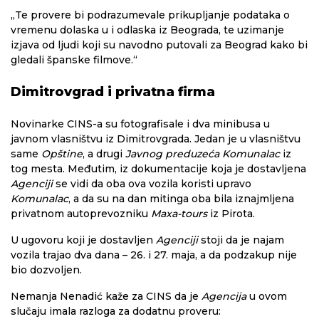
„Te provere bi podrazumevale prikupljanje podataka o
vremenu dolaska u i odlaska iz Beograda, te uzimanje
izjava od ljudi koji su navodno putovali za Beograd kako bi
gledali španske filmove.“
Dimitrovgrad i privatna firma
Novinarke CINS-a su fotografisale i dva minibusa u
javnom vlasništvu iz Dimitrovgrada. Jedan je u vlasništvu
same
Opštine
, a drugi
Javnog preduzeća Komunalac
iz
tog mesta. Međutim, iz dokumentacije koja je dostavljena
Agenciji
se vidi da oba ova vozila koristi upravo
Komunalac
, a da su na dan mitinga oba bila iznajmljena
privatnom autoprevozniku
Maxa-tours
iz Pirota.
U ugovoru koji je dostavljen
Agenciji
stoji da je najam
vozila trajao dva dana – 26. i 27. maja, a da podzakup nije
bio dozvoljen.
Nemanja Nenadić kaže za CINS da je
Agencija
u ovom
slučaju imala razloga za dodatnu proveru: