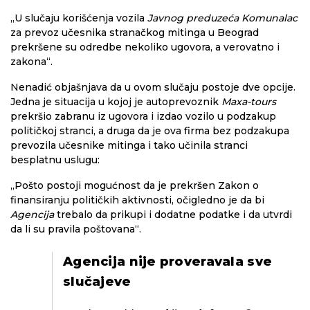
„U slučaju korišćenja vozila
Javnog preduzeća Komunalac
za prevoz učesnika stranačkog mitinga u Beograd
prekršene su odredbe nekoliko ugovora, a verovatno i
zakona“.
Nenadić objašnjava da u ovom slučaju postoje dve opcije.
Jedna je situacija u kojoj je autoprevoznik
Maxa-tours
prekršio zabranu iz ugovora i izdao vozilo u podzakup
političkoj stranci, a druga da je ova firma bez podzakupa
prevozila učesnike mitinga i tako učinila stranci
besplatnu uslugu:
„Pošto postoji mogućnost da je prekršen Zakon o
finansiranju političkih aktivnosti, očigledno je da bi
Agencija
trebalo da prikupi i dodatne podatke i da utvrdi
da li su pravila poštovana“.
Agencija nije proveravala sve
slučajeve