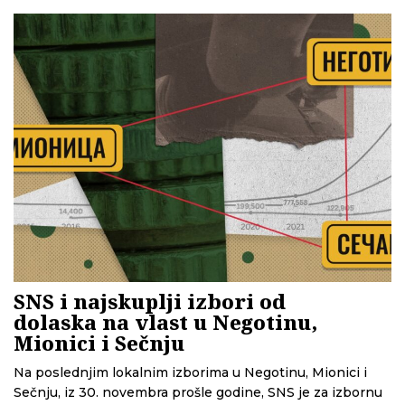
dolazak. Analiza CINS-a sada pokazuje da je SNS za ovaj
skup do sada zvanično prijavio oko 6,5 miliona dinara
troškova – i to samo za četiri od deset mesta, zbog čega
bi konačni iznos mogao biti i veći.
SNS i najskuplji izbori od
dolaska na vlast u Negotinu,
Mionici i Sečnju
Na poslednjim lokalnim izborima u Negotinu, Mionici i
Sečnju, iz 30. novembra prošle godine, SNS je za izbornu