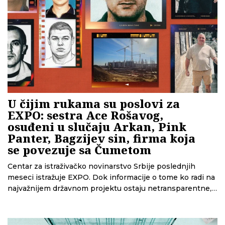
U čijim rukama su poslovi za
EXPO: sestra Ace Rošavog,
osuđeni u slučaju Arkan, Pink
Panter, Bagzijev sin, firma koja
se povezuje sa Čumetom
Centar za istraživačko novinarstvo Srbije poslednjih
meseci istražuje EXPO. Dok informacije o tome ko radi na
najvažnijem državnom projektu ostaju netransparentne,
istraživanje CINS-a otkriva više od 200 firmi – među njima
su i one nepoznate javnosti, a iza kojih stoje saradnici i
srodnici ljudi iz kriminalnih krugova, kao i ljudi bliski