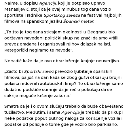
Naime, u dopisu
Agenciji
, koji je potpisao upravo
Manasijević, stoji da je ovaj minubus tog dana vozio
sportiste i radnike
Sportskog saveza
na festival najboljih
filmova na španskom jeziku
Španski metar
:
„To što je tog dana sticajem okolnosti u Beogradu bio
održavan navedeni politički skup ne znači da smo vršili
prevoz građana i organizovali njihov dolazak na isti.
Kategorički negiramo te navode“.
Nenadić kaže da je ovo obrazloženje krajnje neuverljivo.
„Zašto bi
Sportski savez
prevozio ljubitelje španskih
filmova, pa još na dan kada se zbog gužvi otkazuju brojni
polasci redovnih autobuskih linija? To obrazloženje samo
dodatno podstiče sumnje da je reč o pokušaju da se
sakrije moguće kršenje zakona.“
Smatra da je i o ovom slučaju trebalo da bude obavešteno
tužilaštvo. Međutim, i sama
Agencija
je trebalo da prikupi
neke podatke poput putnog naloga za korišćenje vozila i
podatke od policije o tome gde je vozilo bilo parkirano.