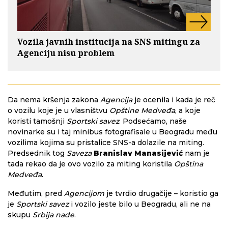
Vozila javnih institucija na SNS mitingu za
Agenciju nisu problem
Da nema kršenja zakona
Agencija
je ocenila i kada je reč
o vozilu koje je u vlasništvu
Opštine Medveđa
, a koje
koristi tamošnji
Sportski savez
. Podsećamo, naše
novinarke su i taj minibus fotografisale u Beogradu među
vozilima kojima su pristalice SNS-a dolazile na miting.
Predsednik tog
Saveza
Branislav Manasijević
nam je
tada rekao da je ovo vozilo za miting koristila
Opština
Medveđa
.
Međutim, pred
Agencijom
je tvrdio drugačije – koristio ga
je
Sportski savez
i vozilo jeste bilo u Beogradu, ali ne na
skupu
Srbija nade
.