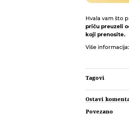
Hvala vam što p
priču preuzeli o
koji prenosite.
Više informacija
Tagovi
Ostavi koment
Povezano