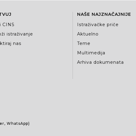
TVUJ
NAŠE NAJZNAČAJNIJE
i CINS
Istraživačke priče
ži istraživanje
Aktuelno
tiraj nas
Teme
Multimedija
Arhiva dokumenata
ber, WhatsApp)