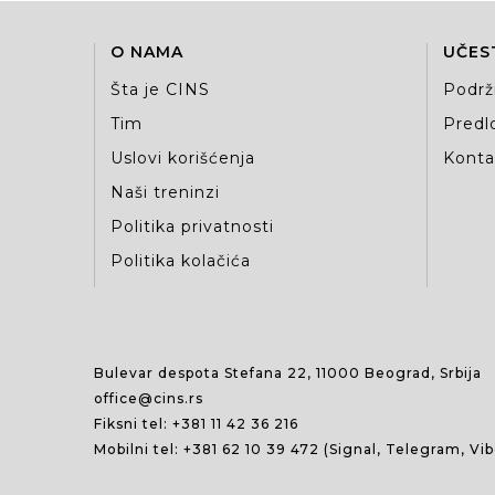
O NAMA
UČES
Šta je CINS
Podrž
Tim
Predlo
Uslovi korišćenja
Kontak
Naši treninzi
Politika privatnosti
Politika kolačića
Bulevar despota Stefana 22, 11000 Beograd, Srbija
office@cins.rs
Fiksni tel:
+381 11 42 36 216
Mobilni tel:
+381 62 10 39 472
(Signal, Telegram, Vi