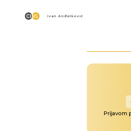
Ivan Anđelković
Prijavom 