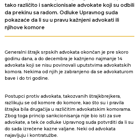
tako različito i sankcionisale advokate koji su odbili
da prekinu sa radom. Odluke Upravnog suda
pokazaće da li su u pravu kažnjeni advokati ili
njihove komore
Generalni štrajk srpskih advokata okončan je pre skoro
godinu dana, a do decembra je kažnjeno najmanje 14
advokata koji se nisu povinovali uputstvima advokatskih
komora. Nekima od njih je zabranjeno da se advokaturom
bave i do tri godine.
Postupci protiv advokata, takozvanih štrajkbrejkera,
razlikuju se od komore do komore, kao što su i pravila
štrajka bila drugačija u različitim advokatskim komorama.
Zbog toga princip sankcionisanja nije bio isti za sve
advokate, a tek će odluke Upravnog suda potvrditi da li su
do sada izrečene kazne valjane. Neki od advokata
najavljuju i kontratužbe.