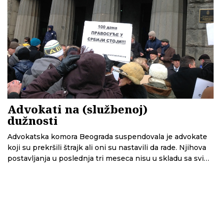
Advokati na (službenoj)
dužnosti
Advokatska komora Beograda suspendovala je advokate
koji su prekršili štrajk ali oni su nastavili da rade. Njihova
postavljanja u poslednja tri meseca nisu u skladu sa svim
propisima, zbog čega je nejasno šta će se u budućnosti
dešavati sa advokatima i sa predmetima u kojima su
postupali. CINS otkriva i da je komora tokom štrajka ipak
izdavala dozvole za rad nekim advokatima