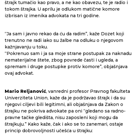
štrajk tumačio kao pravo, a ne kao obavezu, te je radio i
tokom štrajka. U aprilu je odlukom matične komore
izbrisan iz imenika advokata na tri godine.
“Ja sam i javno rekao da ću da radim”, kaže Dozet koji
trenutno ne radi iako su žalbe na odluku o njegovom
kažnjavanju u toku.
“Pokrenuo sam i ja sa moje strane postupak za naknadu
nematerijalne štete, zbog povrede časti i ugleda, a
spremam i druge postupke protiv komore”, objašnjava
ovaj advokat.
Mario Reljanović
, vanredni profesor Pravnog fakulteta
Univerziteta Union, kaže da je podržavao štrajk i da su
njegovi ciljevi bili legitimni, ali objašnjava da Zakon o
štrajku ne pokriva advokate pa oni “gledano sa radno-
pravne tačke gledišta, nisu zaposleni koji mogu da
štrajkuju.” Kako kaže, čak i ako se to zanemari, ostaje
princip dobrovoljnosti učešća u štrajku: