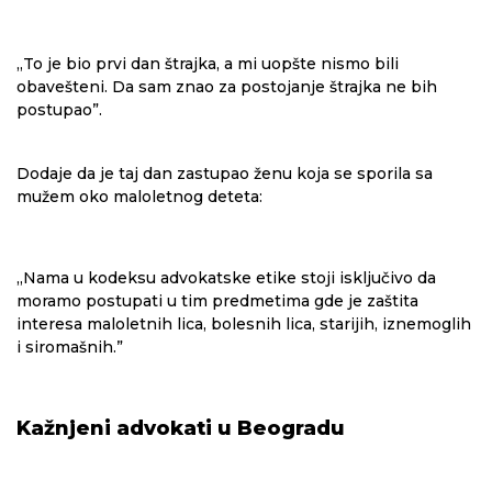
„To je bio prvi dan štrajka, a mi uopšte nismo bili
obavešteni. Da sam znao za postojanje štrajka ne bih
postupao”.
Dodaje da je taj dan zastupao ženu koja se sporila sa
mužem oko maloletnog deteta:
„Nama u kodeksu advokatske etike stoji isključivo da
moramo postupati u tim predmetima gde je zaštita
interesa maloletnih lica, bolesnih lica, starijih, iznemoglih
i siromašnih.”
Kažnjeni advokati u Beogradu