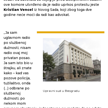
ove komore utvrđeno da je radio uprkos protestu jeste
Kristian Vencel
iz Novog Sada, koji zbog toga dve
godine neće moći da radi kao advokat.
„Ja sam
uglavnom radio
po službenoj
dužnosti, nisam
radio ovaj moj
privatan posao.
Ja sam isto bio u
štrajku, ali znate
kako – kad vas
pozove policija,
tužilaštvo, onda
(…) odbrane po
Upravni sud u Beogradu
službenoj
dužnosti, po
nekom mom