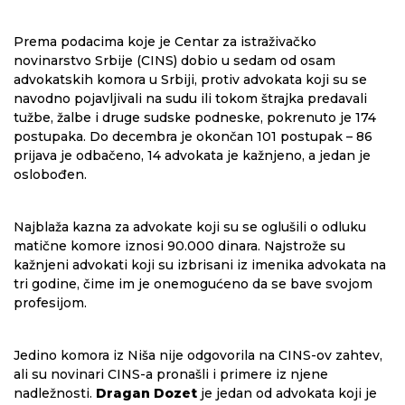
Prema podacima koje je Centar za istraživačko
novinarstvo Srbije (CINS) dobio u sedam od osam
advokatskih komora u Srbiji, protiv advokata koji su se
navodno pojavljivali na sudu ili tokom štrajka predavali
tužbe, žalbe i druge sudske podneske, pokrenuto je 174
postupaka. Do decembra je okončan 101 postupak – 86
prijava je odbačeno, 14 advokata je kažnjeno, a jedan je
oslobođen.
Najblaža kazna za advokate koji su se oglušili o odluku
matične komore iznosi 90.000 dinara. Najstrože su
kažnjeni advokati koji su izbrisani iz imenika advokata na
tri godine, čime im je onemogućeno da se bave svojom
profesijom.
Jedino komora iz Niša nije odgovorila na CINS-ov zahtev,
ali su novinari CINS-a pronašli i primere iz njene
nadležnosti.
Dragan Dozet
je jedan od advokata koji je