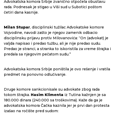
Advokatska komora Srbije zvanično otpočela obustavu
rada. Podnesak je stigao u Viši sud u Subotici poštom
četiri dana kasnije.
Milan Stupar
, disciplinski tužilac Advokatske komore
Vojvodine, navodi zašto je njegov zamenik odbacio
disciplinsku prijavu protiv Milovanovića: “On (advokat) je
valjda napisao i predao tužbu, ali je nije predao sudu.
Predao je stranci, a stranka to iskoristila za vreme štrajka i
predala sa njegovim pečatom sudu.”
Advokatska komora Srbije poništila je ovo rešenje i vratila
predmet na ponovno odlučivanje.
Druge komore sankcionisale su advokate zbog rada
tokom štrajka.
Hasim Klimenta
iz Tutina kažnjen je sa
180.000 dinara (240.000 sa troškovima). Kaže da ga je
advokatska komora Čačka kaznila jer je prvi dan protesta
izašao na ročište pred sudom: