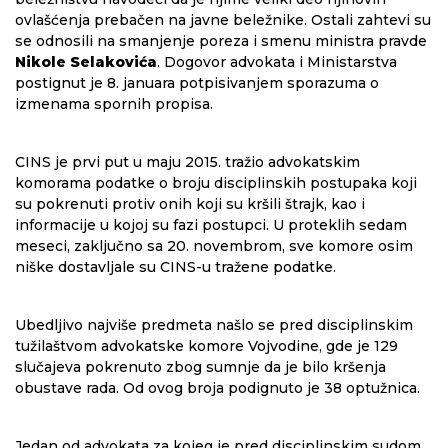
ovlašćenja prebačen na javne beležnike. Ostali zahtevi su
se odnosili na smanjenje poreza i smenu ministra pravde
Nikole Selakovića
. Dogovor advokata i Ministarstva
postignut je 8. januara potpisivanjem sporazuma o
izmenama spornih propisa.
CINS je prvi put u maju 2015. tražio advokatskim
komorama podatke o broju disciplinskih postupaka koji
su pokrenuti protiv onih koji su kršili štrajk, kao i
informacije u kojoj su fazi postupci. U proteklih sedam
meseci, zaključno sa 20. novembrom, sve komore osim
niške dostavljale su CINS-u tražene podatke.
Ubedljivo najviše predmeta našlo se pred disciplinskim
tužilaštvom advokatske komore Vojvodine, gde je 129
slučajeva pokrenuto zbog sumnje da je bilo kršenja
obustave rada. Od ovog broja podignuto je 38 optužnica.
Jedan od advokata za kojeg je pred disciplinskim sudom