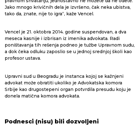
pravnom shvatanju, jednostavno ne možete da ne odete.
Jako mnogo krivičnih dela je izvršeno, čak neka ubistva,
tako da, znate, nije to igra“, kaže Vencel.
Vencel je 21. oktobra 2014. godine suspendovan, a dva
meseca kasnije i izbrisan iz imenika advokata. Radi
poništavanja tih rešenja podneo je tužbe Upravnom sudu,
a dok čeka odluku zaposlio se u jednoj srednjoj školi kao
profesor ustava.
Upravni sud u Beogradu je instanca kojoj se kažnjeni
advokat može obratiti ukoliko je Advokatska komora
Srbije kao drugostepeni organ potvrdila presudu koju je
donela matična komora advokata.
Podnesci (nisu) bili dozvoljeni