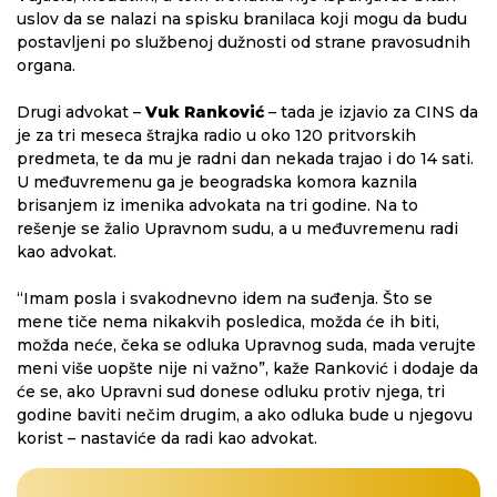
uslov da se nalazi na spisku branilaca koji mogu da budu
postavljeni po službenoj dužnosti od strane pravosudnih
organa.
Drugi advokat –
Vuk Ranković
– tada je izjavio za CINS da
je za tri meseca štrajka radio u oko 120 pritvorskih
predmeta, te da mu je radni dan nekada trajao i do 14 sati.
U međuvremenu ga je beogradska komora kaznila
brisanjem iz imenika advokata na tri godine. Na to
rešenje se žalio Upravnom sudu, a u međuvremenu radi
kao advokat.
“Imam posla i svakodnevno idem na suđenja. Što se
mene tiče nema nikakvih posledica, možda će ih biti,
možda neće, čeka se odluka Upravnog suda, mada verujte
meni više uopšte nije ni važno”, kaže Ranković i dodaje da
će se, ako Upravni sud donese odluku protiv njega, tri
godine baviti nečim drugim, a ako odluka bude u njegovu
korist – nastaviće da radi kao advokat.