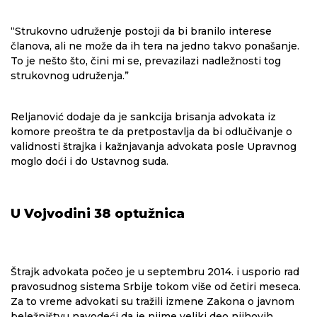
“Strukovno udruženje postoji da bi branilo interese
članova, ali ne može da ih tera na jedno takvo ponašanje.
To je nešto što, čini mi se, prevazilazi nadležnosti tog
strukovnog udruženja.”
Reljanović dodaje da je sankcija brisanja advokata iz
komore preoštra te da pretpostavlja da bi odlučivanje o
validnosti štrajka i kažnjavanja advokata posle Upravnog
moglo doći i do Ustavnog suda.
U Vojvodini 38 optužnica
Štrajk advokata počeo je u septembru 2014. i usporio rad
pravosudnog sistema Srbije tokom više od četiri meseca.
Za to vreme advokati su tražili izmene Zakona o javnom
beležništvu navodeći da je njime veliki deo njihovih