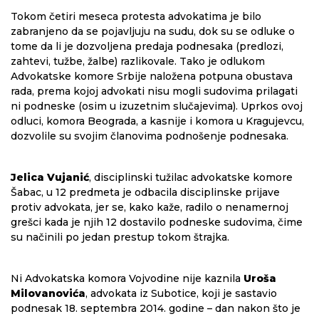
Tokom četiri meseca protesta advokatima je bilo
zabranjeno da se pojavljuju na sudu, dok su se odluke o
tome da li je dozvoljena predaja podnesaka (predlozi,
zahtevi, tužbe, žalbe) razlikovale. Tako je odlukom
Advokatske komore Srbije naložena potpuna obustava
rada, prema kojoj advokati nisu mogli sudovima prilagati
ni podneske (osim u izuzetnim slučajevima). Uprkos ovoj
odluci, komora Beograda, a kasnije i komora u Kragujevcu,
dozvolile su svojim članovima podnošenje podnesaka.
Jelica Vujanić
, disciplinski tužilac advokatske komore
Šabac, u 12 predmeta je odbacila disciplinske prijave
protiv advokata, jer se, kako kaže, radilo o nenamernoj
grešci kada je njih 12 dostavilo podneske sudovima, čime
su načinili po jedan prestup tokom štrajka.
Ni Advokatska komora Vojvodine nije kaznila
Uroša
Milovanovića
, advokata iz Subotice, koji je sastavio
podnesak 18. septembra 2014. godine – dan nakon što je