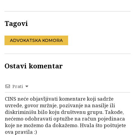
Tagovi
ADVOKATSKA KOMORA
Ostavi komentar
Prati
CINS neće objavljivati komentare koji sadrže
uvrede, govor mržnje, pozivanje na nasilje ili
diskriminišu bilo koju društvenu grupu. Takođe,
nećemo odobravati optužbe na račun pojedinaca
koje ne možemo da dokažemo. Hvala što poštujete
ova pravila :)