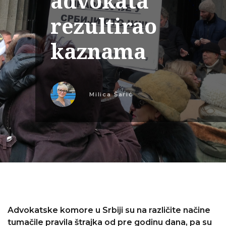
advokata
rezultirao
kaznama
Milica Šarić
Advokatske komore u Srbiji su na različite načine
tumačile pravila štrajka od pre godinu dana, pa su