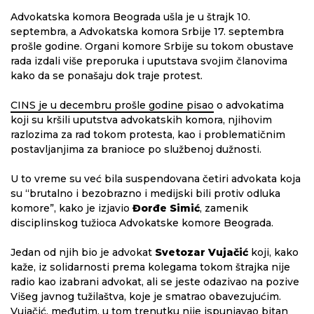
Advokatska komora Beograda ušla je u štrajk 10.
septembra, a Advokatska komora Srbije 17. septembra
prošle godine. Organi komore Srbije su tokom obustave
rada izdali više preporuka i uputstava svojim članovima
kako da se ponašaju dok traje protest.
CINS je u decembru prošle godine pisao
o advokatima
koji su kršili uputstva advokatskih komora, njihovim
razlozima za rad tokom protesta, kao i problematičnim
postavljanjima za branioce po službenoj dužnosti.
U to vreme su već bila suspendovana četiri advokata koja
su “brutalno i bezobrazno i medijski bili protiv odluka
komore”, kako je izjavio
Đorđe Simić
, zamenik
disciplinskog tužioca Advokatske komore Beograda.
Jedan od njih bio je advokat
Svetozar Vujačić
koji, kako
kaže, iz solidarnosti prema kolegama tokom štrajka nije
radio kao izabrani advokat, ali se jeste odazivao na pozive
Višeg javnog tužilaštva, koje je smatrao obavezujućim.
Vujačić, međutim, u tom trenutku nije ispunjavao bitan