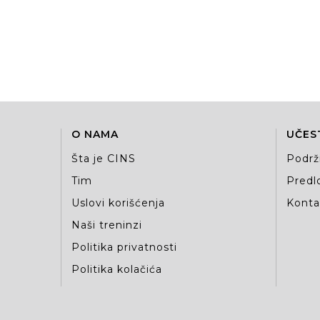
O NAMA
UČES
Šta je CINS
Podrž
Tim
Predlo
Uslovi korišćenja
Kontak
Naši treninzi
Politika privatnosti
Politika kolačića