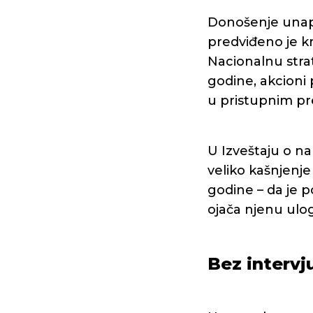
Donošenje unap
predviđeno je k
Nacionalnu strat
godine, akcioni 
u pristupnim pre
U Izveštaju o na
veliko kašnjenj
godine – da je p
ojača njenu ulog
Bez intervj