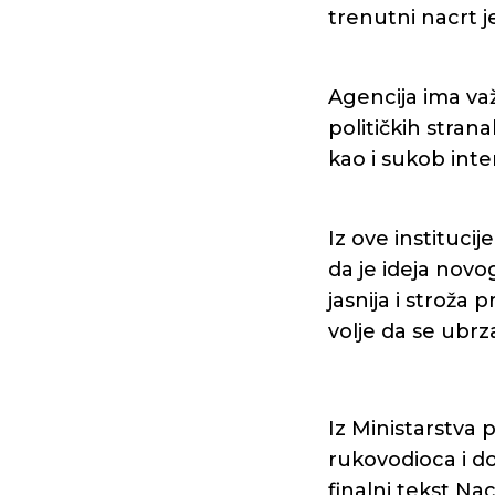
trenutni nacrt j
Agencija ima važ
političkih stran
kao i sukob inte
Iz ove instituci
da je ideja novo
jasnija i stroža
volje da se ubrz
Iz Ministarstva
rukovodioca i d
finalni tekst Nac