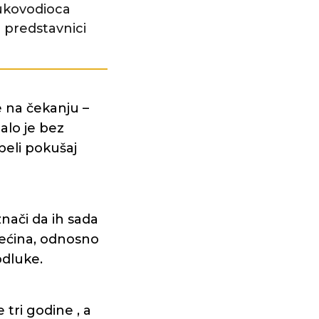
ukovodioca
i predstavnici
e na čekanju –
alo je bez
peli pokušaj
nači da ih sada
većina, odnosno
odluke.
tri godine , a