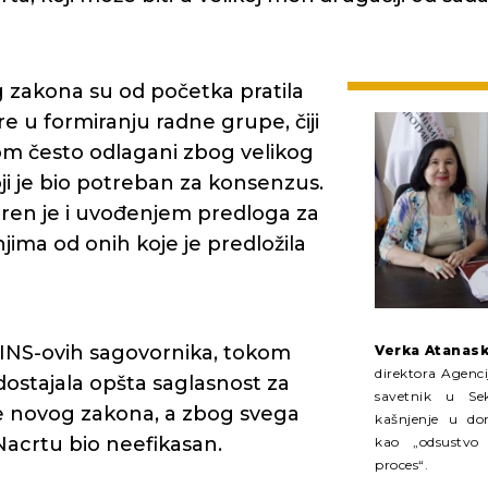
zakona su od početka pratila
re u formiranju radne grupe, čiji
om često odlagani zbog velikog
ji je bio potreban za konsenzus.
ren je i uvođenjem predloga za
jima od onih koje je predložila
INS-ovih sagovornika, tokom
Verka Atanask
direktora Agenci
dostajala opšta saglasnost za
savetnik u Se
novog zakona, a zbog svega
kašnjenje u do
 Nacrtu bio neefikasan.
kao „odsustvo
proces“.