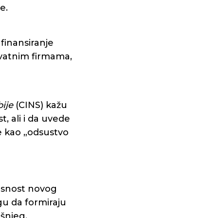
e.
finansiranje
rivatnim firmama,
bije
(CINS) kažu
, ali i da uvede
de kao „odsustvo
lasnost novog
gu da formiraju
ašnjeg.