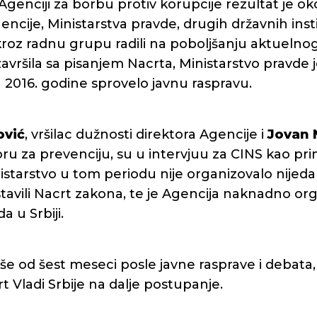
genciji za borbu protiv korupcije rezultat je o
ncije, Ministarstva pravde, drugih državnih instit
 kroz radnu grupu radili na poboljšanju aktueln
avršila sa pisanjem Nacrta, Ministarstvo pravde j
 2016. godine sprovelo javnu raspravu.
ović
, vršilac dužnosti direktora Agencije i
Jovan 
oru za prevenciju, su u intervjuu za CINS kao pr
nistarstvo u tom periodu nije organizovalo nije
stavili Nacrt zakona, te je Agencija naknadno or
a u Srbiji.
iše od šest meseci posle javne rasprave i debata,
rt Vladi Srbije na dalje postupanje.