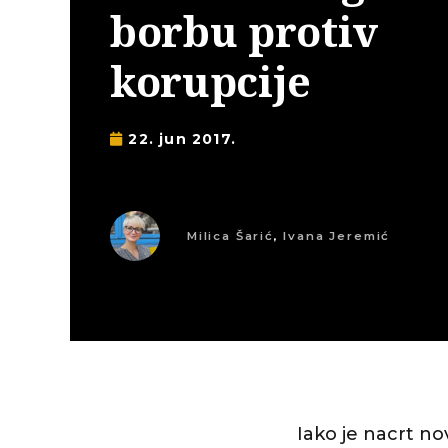
borbu protiv
korupcije
22. jun 2017.
Milica Šarić
,
Ivana Jeremić
Iako je nacrt no