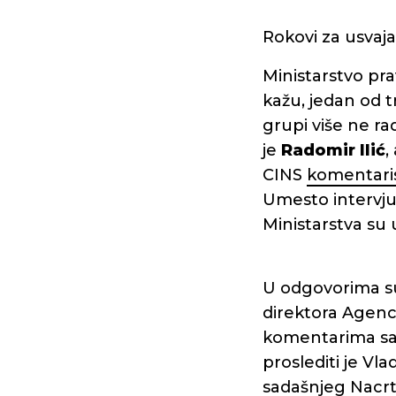
Rokovi za usvaja
Ministarstvo pr
kažu, jedan od t
grupi više ne rad
je
Radomir Ilić
,
CINS
komentaris
Umesto intervjua
Ministarstva su 
U odgovorima s
direktora Agenc
komentarima sa j
proslediti je Vl
sadašnjeg Nacrt