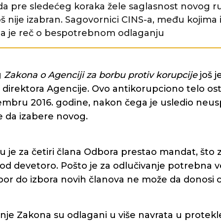
a pre sledećeg koraka žele saglasnost novog r
još nije izabran. Sagovornici CINS-a, među kojima 
da je reč o bespotrebnom odlaganju
g
Zakona o Agenciji za borbu protiv korupcije
još j
 direktora Agencije. Ovo antikorupciono telo ost
embru 2016. godine, nakon čega je usledio neus
 da izabere novog.
e za četiri člana Odbora prestao mandat, što z
od devetoro. Pošto je za odlučivanje potrebna 
bor do izbora novih članova ne može da donosi 
nje Zakona su odlagani u više navrata u protekle 