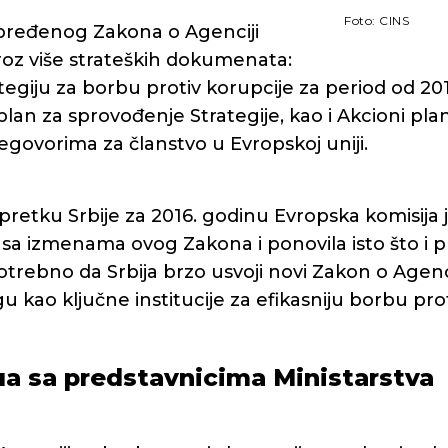
Foto: CINS
ređenog Zakona o Agenciji
roz više strateških dokumenata:
egiju za borbu protiv korupcije za period od 201
plan za sprovođenje Strategije, kao i Akcioni pla
govorima za članstvo u Evropskoj uniji.
pretku Srbije za 2016. godinu Evropska komisija 
e sa izmenama ovog Zakona i ponovila isto što i
otrebno da Srbija brzo usvoji novi Zakon o Agenci
u kao ključne institucije za efikasniju borbu prot
ua sa predstavnicima Ministarstva