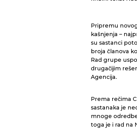
Pripremu novog 
kašnjenja – najp
su sastanci pot
broja članova ko
Rad grupe uspo
drugačijim rešen
Agencija.
Prema rečima C
sastanaka je ne
mnoge odredbe 
toga je i rad na