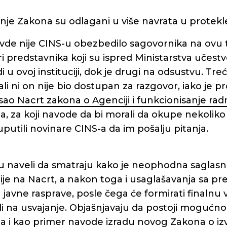
nje Zakona su odlagani u više navrata u protekle
avde nije CINS-u obezbedilo sagovornika na ovu 
ri predstavnika koji su ispred Ministarstva učestv
i u ovoj instituciji, dok je drugi na odsustvu. Tre
 ali ni on nije bio dostupan za razgovor, iako je p
ao Nacrt zakona o Agenciji i funkcionisanje ra
, za koji navode da bi morali da okupe nekoliko 
uputili novinare CINS-a da im pošalju pitanja.
u naveli da smatraju kako je neophodna saglas
ije na Nacrt, a nakon toga i usaglašavanja sa p
avne rasprave, posle čega će formirati finalnu ve
adi na usvajanje. Objašnjavaju da postoji mogućn
a i kao primer navode izradu novog Zakona o izv