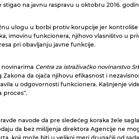
e stigao na javnu raspravu u oktobru 2016. godin
nu ulogu u borbi protiv korupcije jer kontroliše 
aka, imovinu funkcionera, njihovo vlasništvo u p
resa pri obavljanju javne funkcije.
je novinarima
Centra za istraživačko novinarstvo Sr
g Zakona da ojača njihovu efikasnost i nezavisnost
 pravila u odgovornosti funkcionera. Kašnjenje vi
a proces“.
 pravde navode da pre sledećeg koraka žele sag
odaju da bez mišljenja direktora Agencije ne mo
rta, koji može biti u velikoj meri drugačiji od sad