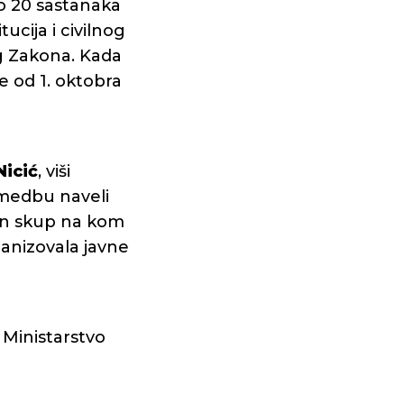
ko 20 sastanaka
ucija i civilnog
og Zakona. Kada
e od 1. oktobra
Nicić
, viši
imedbu naveli
dan skup na kom
ganizovala javne
 Ministarstvo