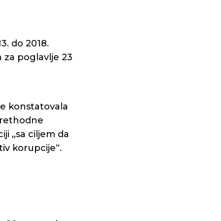
3. do 2018.
n za poglavlje 23
je konstatovala
 prethodne
ji „sa ciljem da
iv korupcije“.