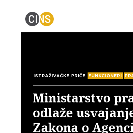
ISTRAŽIVAČKE PRIČE
FUNKCIONERI
PR
Ministarstvo pr
odlaže usvajanj
Zakona o Agenci