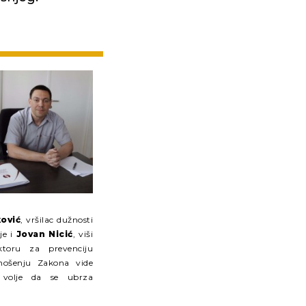
ović
, vršilac dužnosti
je i
Jovan Nicić
, viši
ktoru za prevenciju
nošenju Zakona vide
 volje da se ubrza