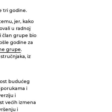
 tri godine.
temu, jer, kako
ovali u radnoj
ći član grupe bio
rošle godine za
dne grupe
.
stručnjaka, iz
nost budućeg
reporukama i
rziju i
ost većih izmena
ršenju i