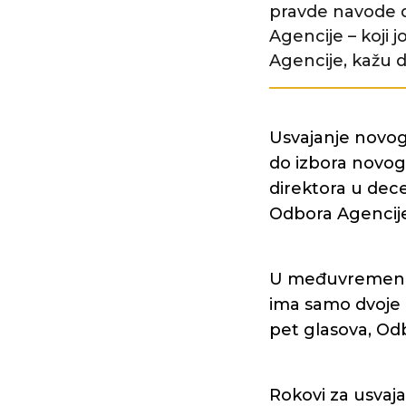
pravde navode d
Agencije – koji 
Agencije, kažu 
Usvajanje novo
do izbora novog
direktora u dec
Odbora Agencije
U međuvremenu j
ima samo dvoje 
pet glasova, Od
Rokovi za usvaja