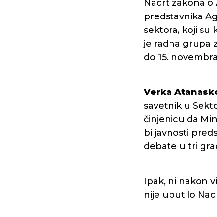
Nacrt zakona o A
predstavnika Age
sektora, koji su
je radna grupa z
do 15. novembra
Verka Atanask
savetnik u Sekt
činjenicu da Mi
bi javnosti pred
debate u tri grad
Ipak, ni nakon v
nije uputilo Nac