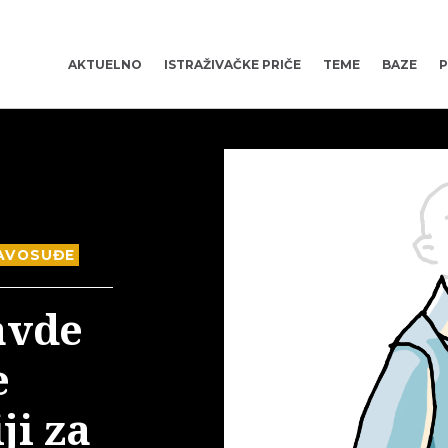
AKTUELNO
ISTRAŽIVAČKE PRIČE
TEME
BAZE
P
AVOSUĐE
avde
e
ji za