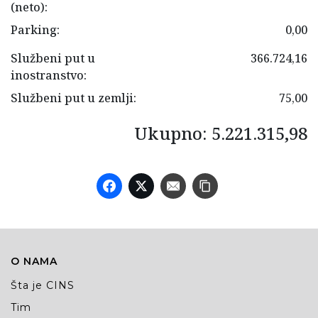
(neto):
Parking:
0,00
Službeni put u
366.724,16
inostranstvo:
Službeni put u zemlji:
75,00
Ukupno: 5.221.315,98
O NAMA
Šta je CINS
Tim