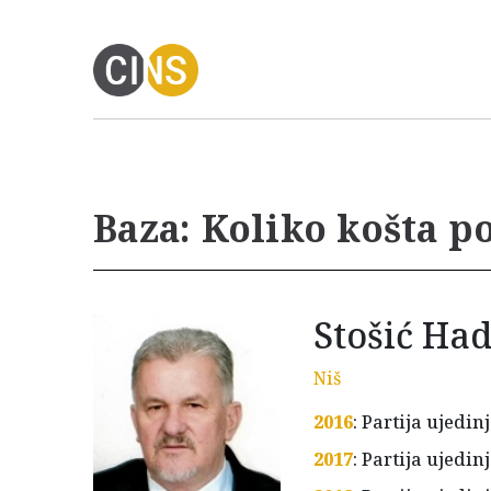
Baza: Koliko košta p
Stošić Had
Niš
2016
: Partija ujedi
2017
: Partija ujedi