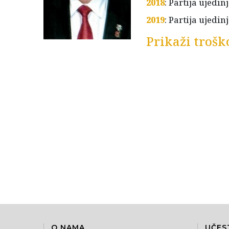
2018
: Partija ujedi
2019
: Partija ujedi
Prikaži trošk
O NAMA
UČES