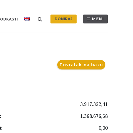
DONIRAJ
MENI
ODKASTI
Povratak na bazu
3.917.322,41
:
1.368.676,68
:
0,00