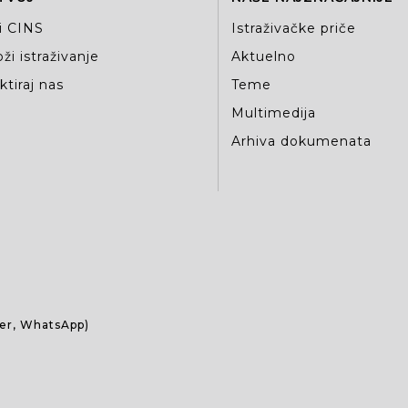
i CINS
Istraživačke priče
ži istraživanje
Aktuelno
tiraj nas
Teme
Multimedija
Arhiva dokumenata
ber, WhatsApp)