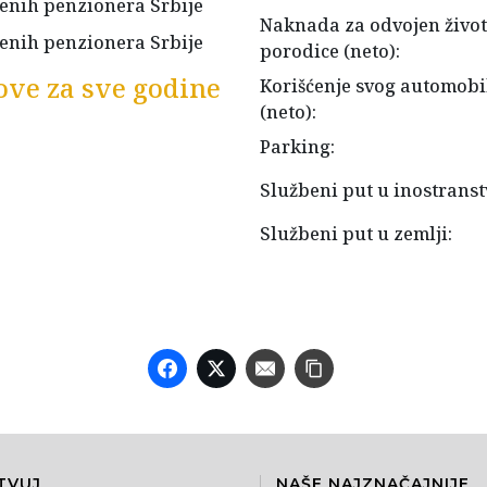
njenih penzionera Srbije
Naknada za odvojen život
njenih penzionera Srbije
porodice (neto):
ove za sve godine
Korišćenje svog automobi
(neto):
Parking:
Službeni put u inostranst
Službeni put u zemlji:
TVUJ
NAŠE NAJZNAČAJNIJE