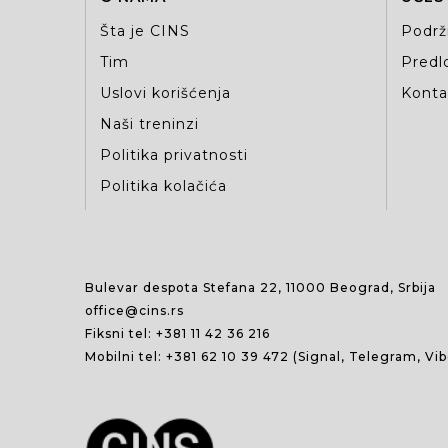
Šta je CINS
Podrž
Tim
Predlo
Uslovi korišćenja
Kontak
Naši treninzi
Politika privatnosti
Politika kolačića
Bulevar despota Stefana 22, 11000 Beograd, Srbija
office@cins.rs
Fiksni tel:
+381 11 42 36 216
Mobilni tel:
+381 62 10 39 472
(Signal, Telegram, Vi