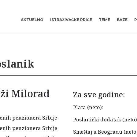
AKTUELNO
ISTRAŽIVAČKE PRIČE
TEME
BAZE
P
oslanik
ži Milorad
Za sve godine:
Plata (neto):
njenih penzionera Srbije
Poslanički dodatak (neto)
njenih penzionera Srbije
Smeštaj u Beogradu (neto)