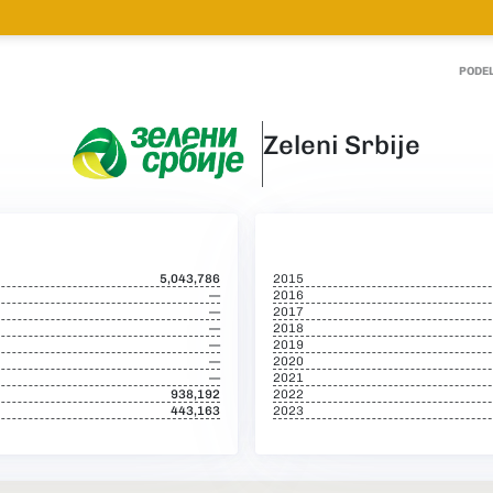
PODEL
Zeleni Srbije
5,043,786
2015
—
2016
—
2017
—
2018
—
2019
—
2020
—
2021
938,192
2022
443,163
2023