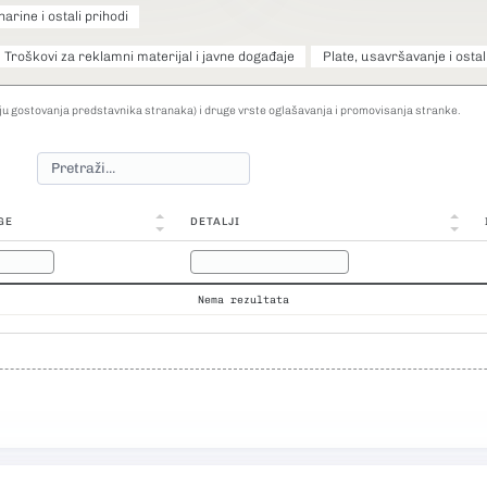
narine i ostali prihodi
Troškovi za reklamni materijal i javne događaje
Plate, usavršavanje i ostal
u gostovanja predstavnika stranaka) i druge vrste oglašavanja i promovisanja stranke.
GE
DETALJI
Nema rezultata