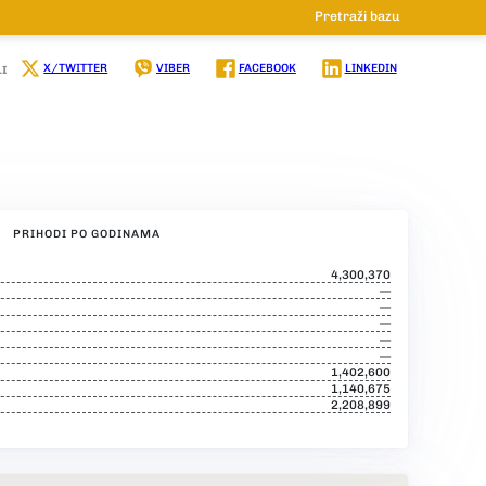
Pretraži bazu
X/TWITTER
VIBER
FACEBOOK
LINKEDIN
I
PRIHODI PO GODINAMA
4,300,370
—
—
—
—
—
1,402,600
1,140,675
2,208,899