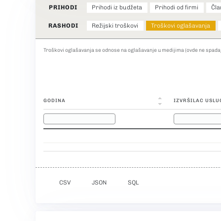
PRIHODI
Prihodi iz budžeta
Prihodi od firmi
Čla
RASHODI
Režijski troškovi
Troškovi oglašavanja
Troškovi oglašavanja se odnose na oglašavanje u medijima (ovde ne spadaj
GODINA
IZVRŠILAC USLU
CSV
JSON
SQL