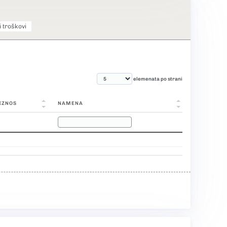
i troškovi
elemenata po strani
IZNOS
NAMENA